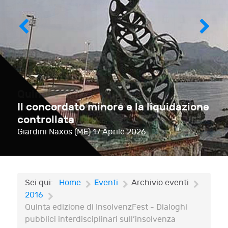
Il concordato minore e la liquidazione
controllata
Giardini Naxos (ME)
17 Aprile 2026
Sei qui:
Home
Eventi
Archivio eventi
2016
Quinta edizione di InsolvenzFest - Dialoghi
pubblici interdisciplinari sull’insolvenza