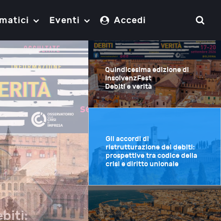
matici
Eventi
Accedi
Quindicesima edizione di
InsolvenzFest
Debiti e verità
Gli accordi di
ristrutturazione dei debiti:
prospettive tra codice della
crisi e diritto unionale
biti: