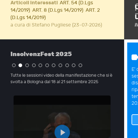
Articoli interessati
ART. 54 (D.Lgs
ione di InsolvenzFest
14/2019)
ART. 8 (D.Lgs 14/2019)
ART. 2
(D.Lgs 14/2019)
Iscriviti!
a cura di Stefano Pugliese (23-07-2026)
A
InsolvenzFest 2025
E' 
Tutte le sessioni video della manifestazione che si è
se
svolta a Bologna dal 18 al 21 settembre 2025
di
ri
te
20