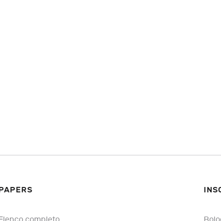
PAPERS
INS
Elenco completo
Bolo