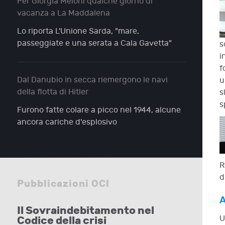
Per Giorgia Meloni qualche giorno di
vacanza a La Maddalena
Lo riporta L'Unione Sarda, "mare,
passeggiate e una serata a Cala Gavetta"
s
i
f
Dal Danubio in secca riemergono le navi
u
della flotta di Hitler
s
s
Furono fatte colare a picco nel 1944, alcune
ancora cariche d'esplosivo
R
d
Pubblicazioni OCI
A
Il Sovraindebitamento nel
U
Codice della crisi