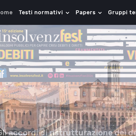
Home
Testi normativi
Papers
Gruppi te
Gli accordi di ristrutturazione dei de