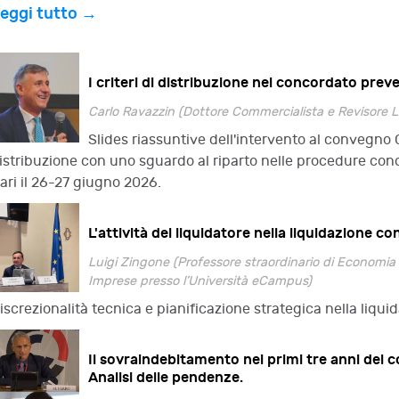
eggi tutto →
I criteri di distribuzione nel concordato prev
Carlo Ravazzin (Dottore Commercialista e Revisore L
Slides riassuntive dell'intervento al convegno O
istribuzione con uno sguardo al riparto nelle procedure conc
ari il 26-27 giugno 2026.
L'attività del liquidatore nella liquidazione co
Luigi Zingone (Professore straordinario di Economia 
Imprese presso l’Università eCampus)
iscrezionalità tecnica e pianificazione strategica nella liqui
Il sovraindebitamento nei primi tre anni del co
Analisi delle pendenze.