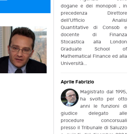
dogane e dei monopoli , in
precedenza Direttore
dell’Ufficio Analisi
Quantitative di Consob e
docente di Finanza
 Medioevo
Legge, morale e ordine nel lavoro di
Stocastica alla London
ni Annichini, A.
prostituzione
Graduate School of
A. Grossi, B. Giordano
Mathematical Finance ed alla
Università...
Aprile Fabrizio
Magistrato dal 1995,
ha svolto per otto
anni le funzioni di
giudice delegato alle
procedure concorsuali
presso il Tribunale di Saluzzo