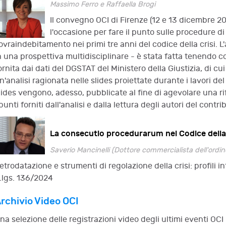
Massimo Ferro e Raffaella Brogi
Il convegno OCI di Firenze (12 e 13 dicembre 20
l'occasione per fare il punto sulle procedure di
ovraindebitamento nei primi tre anni del codice della crisi. L
n una prospettiva multidisciplinare - è stata fatta tenendo con
ornita dai dati del DGSTAT del Ministero della Giustizia, di cui
n'analisi ragionata nelle slides proiettate durante i lavori d
lides vengono, adesso, pubblicate al fine di agevolare una ri
punti forniti dall'analisi e dalla lettura degli autori del contri
La consecutio procedurarum nel Codice della 
Saverio Mancinelli (Dottore commercialista dell'ordin
etrodatazione e strumenti di regolazione della crisi: profili in
.lgs. 136/2024
rchivio Video OCI
na selezione delle registrazioni video degli ultimi eventi OCI