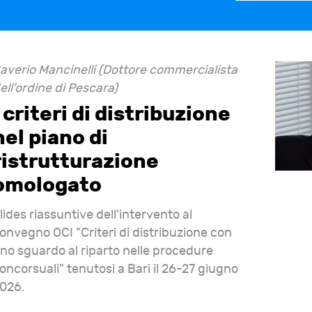
averio Mancinelli (Dottore commercialista
o e politiche sovrane: i dazi
Mercanti e mercati nel
ell'ordine di Pescara)
nco, B. Santacroce
E. Piacquaddio, A. Legna
I criteri di distribuzione
Orlandi
nel piano di
ristrutturazione
omologato
lides riassuntive dell'intervento al
onvegno OCI "Criteri di distribuzione con
no sguardo al riparto nelle procedure
oncorsuali" tenutosi a Bari il 26-27 giugno
026.