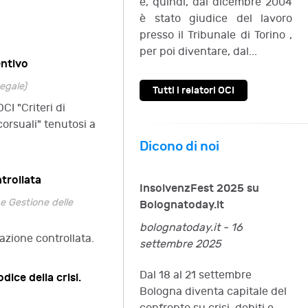
e, quindi, dal dicembre 2004
è stato giudice del lavoro
presso il Tribunale di Torino ,
per poi diventare, dal...
entivo
egale)
Tutti i relatori OCI
CI "Criteri di
orsuali" tenutosi a
Dicono di noi
ntrollata
InsolvenzFest 2025 su
e Gestione delle
Bolognatoday.it
bolognatoday.it - 16
dazione controllata.
settembre 2025
Dal 18 al 21 settembre
dice della crisi.
Bologna diventa capitale del