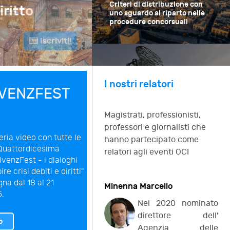
Criteri di distribuzione con
iritto
Criteri di distrib
uno sguardo al riparto nelle
procedure concorsuali
riparto nelle proc
Bari
26-27 Giugno 2026
I nostri relatori
LVENZFEST
Il concordato minore e la
liquidazione controllata
Magistrati, professionisti,
professori e giornalisti che
leria video con tutte le
hanno partecipato come
"Quattordicesima
relatori agli eventi OCI
lvenzFest - i dialoghi
re crisi debiti e diritti"
na dal 18 al 21
Minenna Marcello
5.
Nel 2020 nominato
direttore dell'
o
Agenzia delle