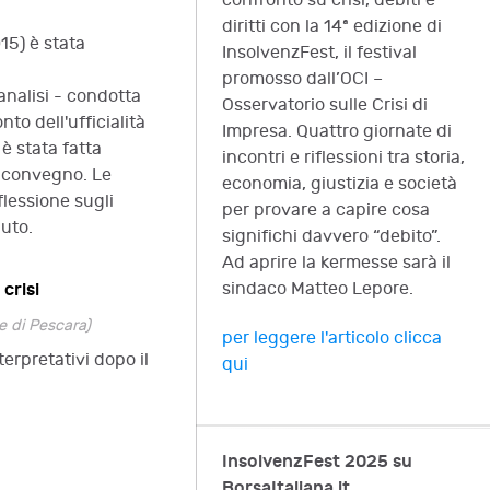
confronto su crisi, debiti e
diritti con la 14ª edizione di
15) è stata
InsolvenzFest, il festival
promosso dall’OCI –
'analisi - condotta
Osservatorio sulle Crisi di
to dell'ufficialità
Impresa. Quattro giornate di
 è stata fatta
incontri e riflessioni tra storia,
el convegno. Le
economia, giustizia e società
flessione sugli
per provare a capire cosa
buto.
significhi davvero “debito”.
Ad aprire la kermesse sarà il
crisi
sindaco Matteo Lepore.
e di Pescara)
per leggere l'articolo clicca
terpretativi dopo il
qui
InsolvenzFest 2025 su
BorsaItaliana.it