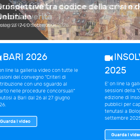
prospettive tra codice della crisi e d
unionale
ssisi
23-24 Ottobre 2026
BARI 2026
INSO
2025
on line la galleria video con tutte le
ssioni del convegno "Criteri di
E' on line la gal
stribuzione con uno sguardo al
sessioni della 
parto nelle procedure concorsuali"
edizione di Inso
nutosi a Bari dal 26 al 27 giugno
pubblici per capi
26.
tenutasi a Bolog
settembre 202
Guarda i video
Guarda i vide