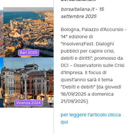
borsaitaliana.it - 15
settembre 2025
Bologna, Palazzo d'Accursio -
14ª edizione di
"InsolvenzFest. Dialoghi
pubblici per capire crisi,
Bari 2025
debiti e diritti", promosso da
OCI – Osservatorio sulle Crisi
d'Impresa. Il focus di
quest'anno sarà il tema
"Debiti e debiti" (da giovedì
18/09/2025 a domenica
21/09/2025).
Vicenza 2024
per leggere l'articolo clicca
qui