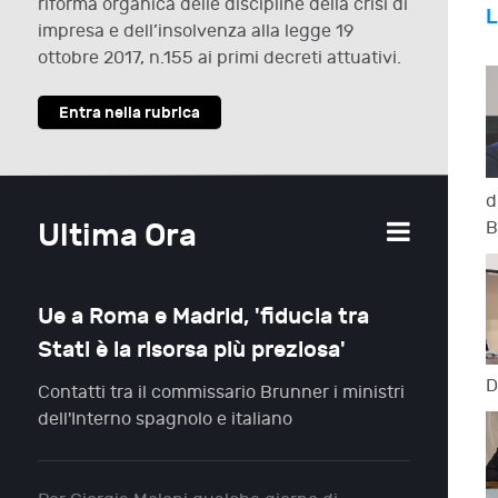
riforma organica delle discipline della crisi di
L
impresa e dell’insolvenza alla legge 19
ottobre 2017, n.155 ai primi decreti attuativi.
Entra nella rubrica
d
B
Ultima Ora
Ue a Roma e Madrid, 'fiducia tra
Stati è la risorsa più preziosa'
D
Contatti tra il commissario Brunner i ministri
dell'Interno spagnolo e italiano