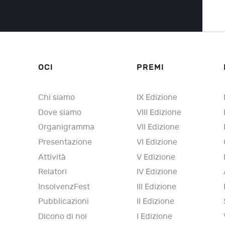
OCI
PREMI
Chi siamo
IX Edizione
Dove siamo
VIII Edizione
Organigramma
VII Edizione
Presentazione
VI Edizione
Attività
V Edizione
Relatori
IV Edizione
InsolvenzFest
III Edizione
Pubblicazioni
II Edizione
Dicono di noi
I Edizione