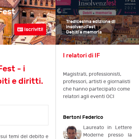
Fest
Quattordicesima e
Debiti e debiti
Tredicesima edizione di
InsolvenzFest
Iscriviti!
Bologna
18-21 Settembre 2025
Debiti e memoria
I relatori di IF
est - i
Dodicesima edizione di
Magistrati, professionisti,
InsolvenzFest
ti e diritti.
Debiti e futuro
professori, artisti e giornalisti
che hanno partecipato come
relatori agli eventi OCI
Bertoni Federico
Laureato in Lettere
Moderne presso la
i sui temi del debito e