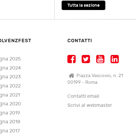
Tutta la sezione
OLVENZFEST
CONTATTI
gna 2025
gna 2024
Piazza Vescovio, n. 21
gna 2023
00199 - Roma
gna 2022
gna 2021
Contatti email
gna 2020
Scrivi al webmaster
gna 2019
gna 2018
gna 2017