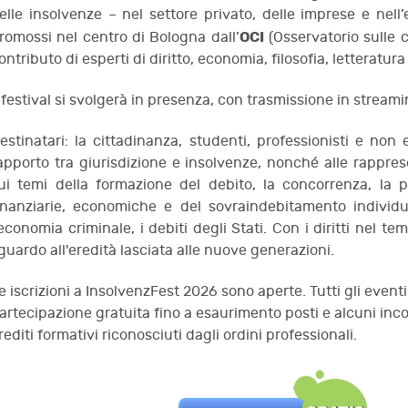
elle insolvenze – nel settore privato, delle imprese e nel
OCI
romossi nel centro di Bologna dall’
(Osservatorio sulle cr
ontributo di esperti di diritto, economia, filosofia, letteratur
l festival si svolgerà in presenza, con trasmissione in streami
o e politiche sovrane: i dazi
Mercanti e mercati nel
estinatari: la cittadinanza, studenti, professionisti e non e
nco, B. Santacroce
E. Piacquaddio, A. Legna
apporto tra giurisdizione e insolvenze, nonché alle rappre
Orlandi
ui temi della formazione del debito, la concorrenza, la p
inanziarie, economiche e del sovraindebitamento individua
’economia criminale, i debiti degli Stati. Con i diritti nel te
guardo all'eredità lasciata alle nuove generazioni.
e iscrizioni a InsolvenzFest 2026 sono aperte. Tutti gli event
artecipazione gratuita fino a esaurimento posti e alcuni inco
rediti formativi riconosciuti dagli ordini professionali.