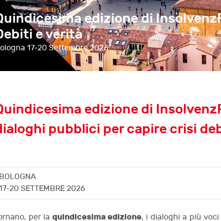
Quindicesima edizione di Insolvenz
Debiti e verità
ologna
17-20 Settembre 2026
Quindicesima edizione di InsolvenzF
dialoghi pubblici per capire crisi debi
BOLOGNA
17-20 SETTEMBRE 2026
quindicesima edizione
ornano, per la
, i dialoghi a più voc