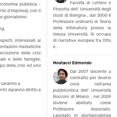
Facoltà di Lettere e
l’economia pubblica –
Filosofia dell’ Università degli
isi d’impresa), con il
studi di Bologna , dal 2000 è
a e giornalismo.
Professore ordinario di Teoria
della letteratura presso la
ng.
stessa Università. Si occupa
 Medioevo
Legge, morale e ordine nel lavoro di
sperti, interessati al
di narrativa europea tra Otto
ni Annichini, A.
prostituzione
sentazioni mediatiche
e...
A. Grossi, B. Giordano
ercezione delle crisi
le e delle famiglie,
Mostacci Edmondo
mpo della crisi ed uno
Dal 2007 docente a
contratto per diversi
i saranno a
corsi nell’area
ntri daranno diritto a
pubblicistica dell’ Università
Bocconi di Milano , nel 2009
diviene abilitato come
Professore Associato.
Laureato in giurisprudenza