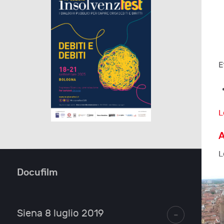
E
L
A
L
Docufilm
-
Siena 8 luglio 2019