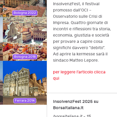
InsolvenzFest, il festival
promosso dall’OCI –
Bologna 2022
Osservatorio sulle Crisi di
Impresa. Quattro giornate di
incontri e riflessioni tra storia,
economia, giustizia e società
per provare a capire cosa
significhi davvero “debito”.
Ad aprire la kermesse sarà il
Bologna 2018
sindaco Matteo Lepore.
per leggere l'articolo clicca
qui
Ferrara 2014
InsolvenzFest 2025 su
BorsaItaliana.it
borsaitaliana.it - 15