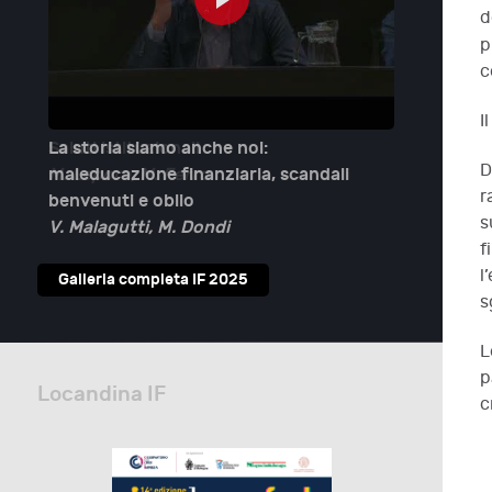
d
p
c
I
La storia siamo anche noi:
Globalism
D
maleducazione finanziaria, scandali
S. M. Ro
r
benvenuti e oblio
s
V. Malagutti, M. Dondi
f
l
Galleria completa IF 2025
s
L
p
Locandina IF
c