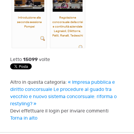
Introduzione alla
Regolazione
seconda sessione
concorsuale della crisi
Pompei
e continuità aziendale
Legnaioli, D'Attorre,
Patti, Ranalli, Tedeschi
15099
Letto
volte
Altro in questa categoria:
« Impresa pubblica e
diritto concorsuale
Le procedure al guado tra
vecchio e nuovo sistema concorsuale: riforma o
restyling? »
Devi effettuare il login per inviare commenti
Torna in alto