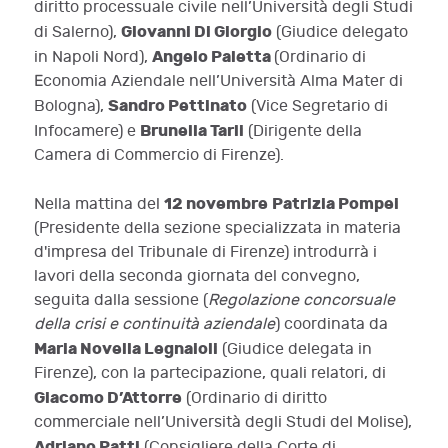
diritto processuale civile nell’Università degli Studi
Giovanni Di Giorgio
di Salerno),
(Giudice delegato
Angelo Paletta
in Napoli Nord),
(Ordinario di
Economia Aziendale nell’Università Alma Mater di
Sandro Pettinato
Bologna),
(Vice Segretario di
Brunella Tarli
Infocamere) e
(Dirigente della
Camera di Commercio di Firenze).
12 novembre
Patrizia Pompei
Nella mattina del
(Presidente della sezione specializzata in materia
d'impresa del Tribunale di Firenze) introdurrà i
lavori della seconda giornata del convegno,
seguita dalla sessione (
Regolazione concorsuale
della crisi e continuità aziendale
) coordinata da
Maria Novella Legnaioli
(Giudice delegata in
Firenze), con la partecipazione, quali relatori, di
Giacomo D’Attorre
(Ordinario di diritto
commerciale nell’Università degli Studi del Molise),
Adriano Patti
(Consigliere della Corte di