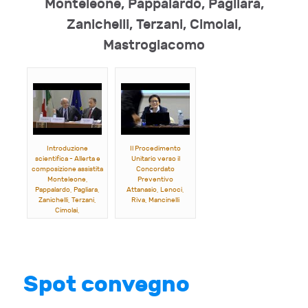
Monteleone, Pappalardo, Pagliara,
Zanichelli, Terzani, Cimolai,
Mastrogiacomo
Introduzione
Il Procedimento
scientifica - Allerta e
Unitario verso il
composizione assistita
Concordato
Monteleone,
Preventivo
Pappalardo, Pagliara,
Attanasio, Lenoci,
Zanichelli, Terzani,
Riva, Mancinelli
Cimolai,
Mastrogiacomo
Spot convegno