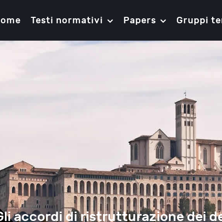
Home
Testi normativi
Papers
Gruppi te
Gli accordi di ristrutturazione dei de