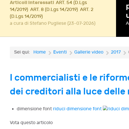
Articoli interessati
ART. 54 (D.Lgs
ione di InsolvenzFest
14/2019)
ART. 8 (D.Lgs 14/2019)
ART. 2
(D.Lgs 14/2019)
Iscriviti!
a cura di Stefano Pugliese (23-07-2026)
A
Sei qui:
Home
Eventi
Gallerie video
2017
I commercialisti e le rifor
dei creditori alla luce dell
dimensione font
riduci dimensione font
Vota questo articolo