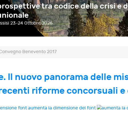
prospettive tra codice della crisi e d
unionale
ssisi
23-24 Ottobre 2026
Convegno Benevento 2017
me. Il nuovo panorama delle mis
e recenti riforme concorsuali e
aumenta la dimensione del font