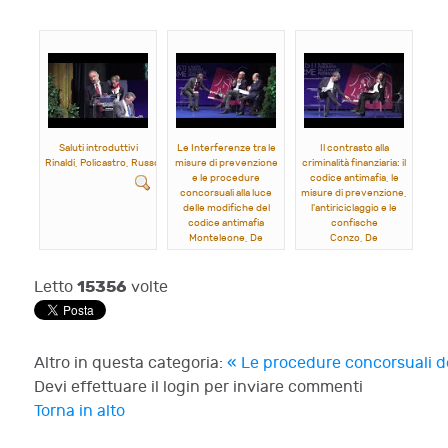
Saluti introduttivi
Le Interferenze tra le
Il contrasto alla
Rinaldi, Policastro, Russo, Mazzeo
misure di prevenzione
criminalità finanziaria: il
e le procedure
codice antimafia, le
concorsuali alla luce
misure di prevenzione,
delle modifiche del
l'antiriciclaggio e le
codice antimafia
confische
Monteleone, De
Conzo, De
Matteis, Visconti, Marcello, Giancola, Pannella
Gennaro, Tona, Tedesco
15356
Letto
volte
Altro in questa categoria:
« Le procedure concorsuali de
Devi effettuare il login per inviare commenti
Torna in alto