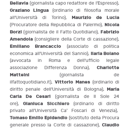
Bellavia
(giornalista capo redattore de l'Espresso),
Graziano Lingua
(ordinario di filosofia morale
Maurizio de Lucia
all'Università di Torino),
Nicola
(Procuratore della Repubblica di Palermo),
Borzi
Fabrizio
(giornalista de il Fatto Quotidiano),
Amendola
(consigliere della Corte di cassazione),
Emiliano Brancaccio
(associato di politica
Ilaria Boiano
economica all'Università del Sannio),
(avvocata in Roma e dell'ufficio legale
Charlotte
associazione Differenza Donna),
Matteini
(giornalista de
Vittorio Manes
ilfattoquotidiano.it),
(ordinario di
Maria
diritto penale dell'Università di Bologna),
Carla De Cesari
(giornalista de Il Sole 24
Gianluca Sicchiero
ore),
(ordinario di diritto
privato all'Università Ca' Foscari di Venezia),
Tomaso Emilio Epidendio
(sostituto della Procura
Claudio
generale presso la Corte di cassazione),