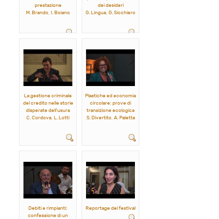
prestazione
dei desideri
M. Brando, I. Boiano
G. Lingua, G. Sicchiero
La gestione criminale
Plastiche ed economia
del credito nelle storie
circolare: prove di
disperate dell'usura
transizione ecologica
C. Cordova, L. Lotti
S. Divertito, A. Paletta
Debiti e rimpianti:
Reportage del festival
confessione di un