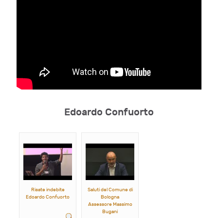
Edoardo Confuorto
Risate indebite
Saluti del Comune di
Edoardo Confuorto
Bologna
Assessore Massimo
Bugani