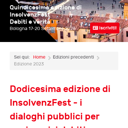
Quindicesima edizione di
InsolvenzFest
Debiti e verità
Iscriviti!
Bologna
17-20 Settembre 2026
Sei qui:
Home
Edizioni precedenti
Edizione 2023
Dodicesima edizione di
InsolvenzFest - i
dialoghi pubblici per