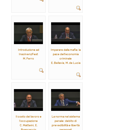
Introduzione ad
Imparare dalla mafia: la
InsolvenzFest
pace dell'economia
M. Ferro
criminale
E. Bellavia, M. de Lucia
Il costo del lavoro e
La norma nel sistema
l'occupazione
penale: debito di
C. Matteini, E.
prevedibilità e libertà
Brancaccio
personali