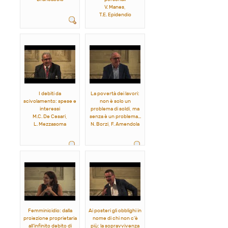
V. Manes,
T.E. Epidendio
I debiti da
La povertà dei lavori:
scivolamento: spese e
non è solo un
interessi
problema di soldi, ma
M.C. De Cesari,
senza è un problema...
L. Mezzasoma
N. Borzi, F. Amendola
Femminicidio: dalla
Ai posteri gli obblighi in
proiezione proprietaria
nome di chi non c'è
all'infinito debito di
più: la sopravvivenza