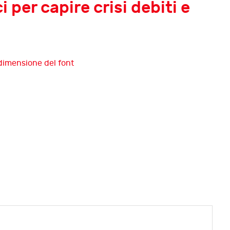
 per capire crisi debiti e
Tredicesima edizione di
InsolvenzFest
Debiti e memoria
Dodicesima edizione di
InsolvenzFest
Debiti e futuro