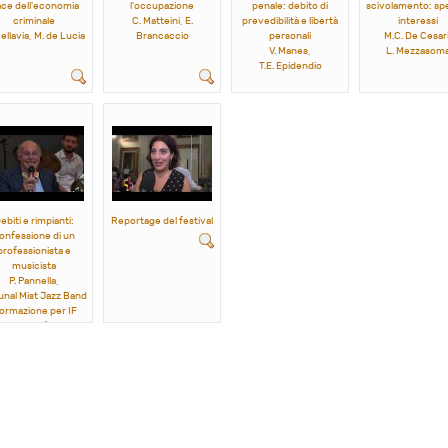
ce dell'economia
l'occupazione
penale: debito di
scivolamento: sp
criminale
C. Matteini, E.
prevedibilità e libertà
interessi
Bellavia, M. de Lucia
Brancaccio
personali
M.C. De Cesari
V. Manes,
L. Mezzasom
T.E. Epidendio
ebiti e rimpianti:
Reportage del festival
onfessione di un
professionista e
musicista
P. Pannella,
unal Mist Jazz Band
formazione per IF
2023)