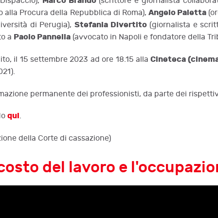
Marco Brando
 Dispaccio),
(scrittore e giornalista collabor
Angelo Paletta
 alla Procura della Repubblica di Roma),
(or
Stefania Divertito
niversità di Perugia),
(giornalista e scrit
Paolo Pannella
to a
(avvocato in Napoli e fondatore della Tr
Cineteca (cinem
uito, il 15 settembre 2023 ad ore 18.15 alla
021).
mazione permanente dei professionisti, da parte dei rispettiv
qui
do
.
zione della Corte di cassazione)
 costo del lavoro e l'occupazi