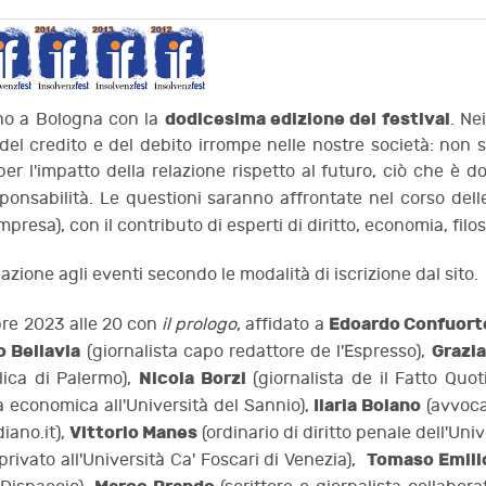
dodicesima edizione del festival
nano a Bologna con la
. Ne
 del credito e del debito irrompe nelle nostre società: non 
er l'impatto della relazione rispetto al futuro, ciò che è
nsabilità. Le questioni saranno affrontate nel corso delle 
mpresa), con il contributo di esperti di diritto, economia, filo
pazione agli eventi secondo le modalità di iscrizione dal sito.
Edoardo Confuort
mbre 2023 alle 20 con
il prologo
, affidato a
o Bellavia
Grazi
(giornalista capo redattore de l'Espresso),
Nicola Borzi
ica di Palermo),
(giornalista de il Fatto Quot
Ilaria Boiano
ca economica all'Università del Sannio),
(avvoca
Vittorio Manes
diano.it),
(ordinario di diritto penale dell'Uni
Tomaso Emili
 privato all'Università Ca' Foscari di Venezia),