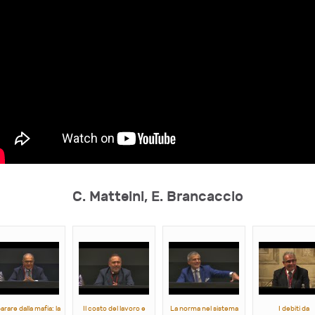
C. Matteini, E. Brancaccio
rare dalla mafia: la
Il costo del lavoro e
La norma nel sistema
I debiti da