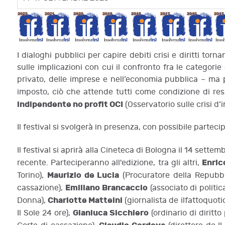
I dialoghi pubblici per capire debiti crisi e diritti tor
sulle implicazioni con cui il confronto fra le categorie
privato, delle imprese e nell’economia pubblica – ma p
imposto, ciò che attende tutti come condizione di respo
indipendente no profit OCI
(Osservatorio sulle crisi d’i
Il festival si svolgerà in presenza, con possibile parteci
Il festival si aprirà alla Cineteca di Bologna il 14 sette
Enric
recente. Parteciperanno all'edizione, tra gli altri,
Maurizio de Lucia
Torino),
(Procuratore della Repubbl
Emiliano Brancaccio
cassazione),
(associato di politi
Charlotte Matteini
Donna),
(giornalista de ilfattoquoti
Gianluca Sicchiero
Il Sole 24 ore),
(ordinario di diritto