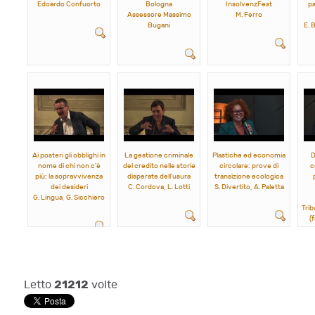
Edoardo Confuorto
Bologna
InsolvenzFest
pa
Assessore Massimo
M. Ferro
Bugani
E. 
Ai posteri gli obblighi in
La gestione criminale
Plastiche ed economia
D
nome di chi non c'è
del credito nelle storie
circolare: prove di
c
più: la sopravvivenza
disperate dell'usura
transizione ecologica
dei desideri
C. Cordova, L. Lotti
S. Divertito, A. Paletta
G. Lingua, G. Sicchiero
Trib
(
21212
Letto
volte