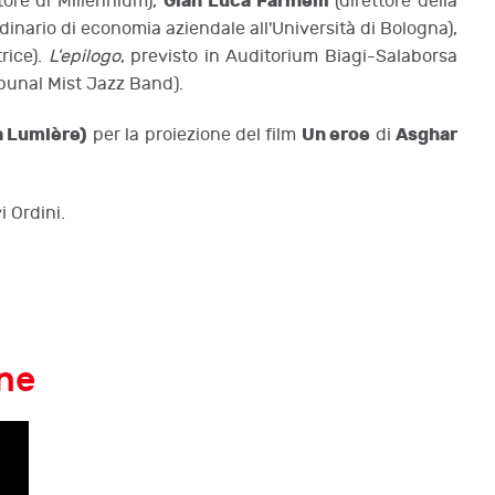
Gian Luca Farinelli
atore di Millennium),
(direttore della
dinario di economia aziendale all'Università di Bologna),
trice).
L'epilogo
, previsto in Auditorium Biagi-Salaborsa
ibunal Mist Jazz Band).
a Lumière)
Un eroe
Asghar
per la proiezione del film
di
i Ordini.
one