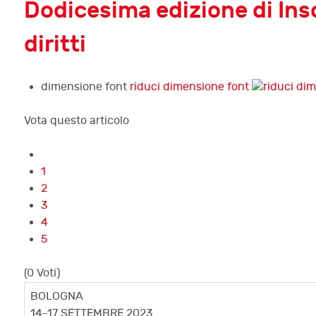
Dodicesima edizione di Insol
diritti
dimensione font
riduci dimensione font
Vota questo articolo
1
2
3
4
5
(0 Voti)
BOLOGNA
14-17 SETTEMBRE 2023