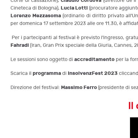
Claudio Cordova
Corte di cassazione),
(direttore de Il
Lucia Lotti
Cineteca di Bologna),
(procuratore aggiunto
Lorenzo Mezzasoma
(ordinario di diritto privato all'U
per domenica 17 settembre 2023 alle ore 11.30, è affida
Per i partecipanti al festival è previsto l'ingresso, grat
Fahradi
(Iran, Gran Prix speciale della Giuria, Cannes, 2
accreditamento
Le sessioni sono oggetto di
per la for
programma
InsolvenzFest 2023
Scarica il
di
cliccan
Massimo Ferro
Direzione del festival:
(presidente di se
Il