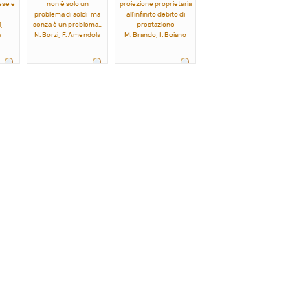
ese e
non è solo un
proiezione proprietaria
problema di soldi, ma
all'infinito debito di
,
senza è un problema...
prestazione
a
N. Borzi, F. Amendola
M. Brando, I. Boiano