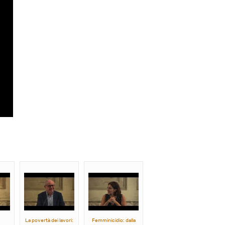
La povertà dei lavori:
Femminicidio: dalla