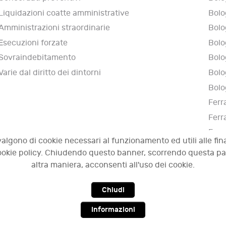
Liquidazioni coatte amministrative
Bolo
Amministrazioni straordinarie
Bolo
Esecuzioni forzate
Bolo
Sovraindebitamento
Bolo
Varie dal diritto dei dintorni
Bolo
Bolo
Ferr
Ferr
Ferr
valgono di cookie necessari al funzionamento ed utili alle fina
Narn
 cookie policy. Chiudendo questo banner, scorrendo questa p
altra maniera, acconsenti all'uso dei cookie.
Chiudi
009 - 2026 OCI - Osservatorio sulle crisi d'impresa. Tutti i diri
Informazioni