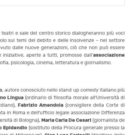
i teatri e sale del centro storico dialogheranno più voci
solo sui temi del debito e delle insolvenze – nel settore
 dovuto dalle nuove generazioni, ciò che non può essere
associazione
iniziative, aperte a tutti, promosse dall’
sofia, psicologia, cinema, letteratura e giornalismo.
o
, autore conosciuto nello stand up comedy italiano più
ano Lingua
(ordinario di filosofia morale all'Università di
Fabrizio Amendola
idiano),
(consigliere della Corte di
ta in Roma e dell'ufficio legale associazione Differenza
Maria Carla De Cesari
versità di Bologna),
(giornalista de
o Epidendio
(sostituto della Procura generale presso la