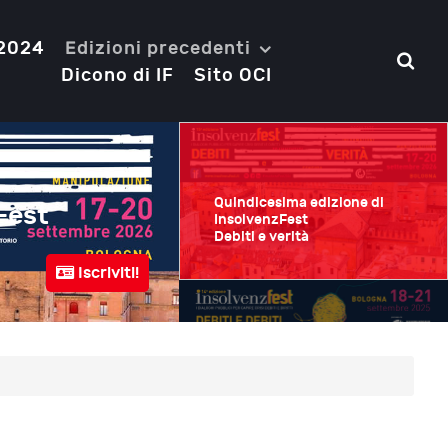
 2024
Edizioni precedenti
Dicono di IF
Sito OCI
Quindicesima edizione di
Fest
Quattordicesima e
InsolvenzFest
Debiti e verità
Debiti e debiti
Iscriviti!
Bologna
18-21 Settembre 2025
Quattordicesima edizione di
InsolvenzFest
Debiti e debiti