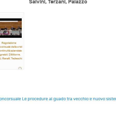
Salvini, Terzani, Palazzo
Regolazione
corsuale della crisi
ontinuità aziendale
gnaioli, D'Attorre,
i, Ranalli, Tedeschi
 concorsuale
Le procedure al guado tra vecchio e nuovo siste