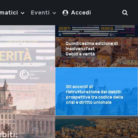
matici
Eventi
Accedi
Quindicesima edizione di
InsolvenzFest
Debiti e verità
Gli accordi di
ristrutturazione dei debiti:
prospettive tra codice della
crisi e diritto unionale
biti: