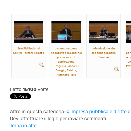
Saluti istituzionali
La composizione
Introduzione alla
Salvini, Terzani, Palazzo
negoziata della crisi nel
seconda sessione
con
primo anno di
Pompei
e c
applicazione
Le
Brogi, De Santis, Di
Patt
Giorgio, Paletta,
Pettinato, Tarli
15100
Letto
volte
Altro in questa categoria:
« Impresa pubblica e diritto
Devi effettuare il login per inviare commenti
Torna in alto