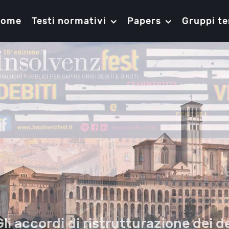
Home
Testi normativi
Papers
Gruppi te
Gli accordi di ristrutturazione dei de