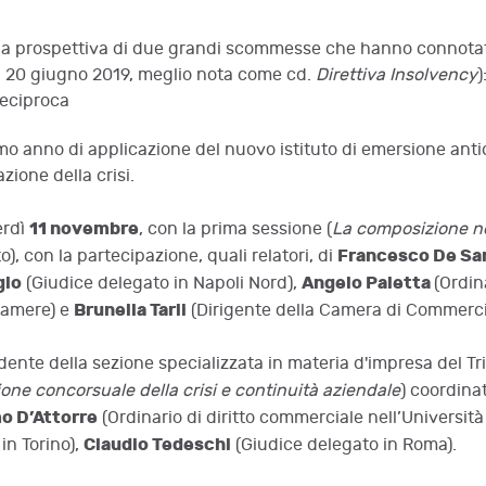
 nella prospettiva di due grandi scommesse che hanno connota
el 20 giugno 2019, meglio nota come cd.
Direttiva Insolvency
)
reciproca
mo anno di applicazione del nuovo istituto di emersione antic
zione della crisi.
11 novembre
erdì
, con la prima sessione (
La composizione ne
Francesco De Sa
), con la partecipazione, quali relatori, di
gio
Angelo Paletta
(Giudice delegato in Napoli Nord),
(Ordin
Brunella Tarli
camere) e
(Dirigente della Camera di Commercio
dente della sezione specializzata in materia d'impresa del Tri
one concorsuale della crisi e continuità aziendale
) coordina
o D’Attorre
(Ordinario di diritto commerciale nell’Università
Claudio Tedeschi
in Torino),
(Giudice delegato in Roma).