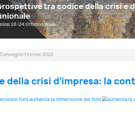
prospettive tra codice della crisi e d
unionale
ssisi
23-24 Ottobre 2026
Convegno Firenze 2022
della crisi d'impresa: la con
aumenta la dimensione del font