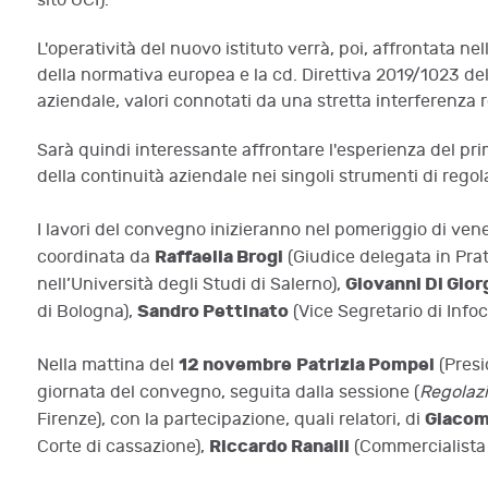
sito OCI).
L'operatività del nuovo istituto verrà, poi, affrontata
della normativa europea e la cd. Direttiva 2019/1023 d
aziendale, valori connotati da una stretta interferenza 
Sarà quindi interessante affrontare l'esperienza del pri
della continuità aziendale nei singoli strumenti di regola
I lavori del convegno inizieranno nel pomeriggio di ven
Raffaella Brogi
coordinata da
(Giudice delegata in Prato
Giovanni Di Gior
nell’Università degli Studi di Salerno),
Sandro Pettinato
di Bologna),
(Vice Segretario di Info
12 novembre
Patrizia Pompei
Nella mattina del
(Presi
giornata del convegno, seguita dalla sessione (
Regolazi
Giacom
Firenze), con la partecipazione, quali relatori, di
Riccardo Ranalli
Corte di cassazione),
(Commercialista 