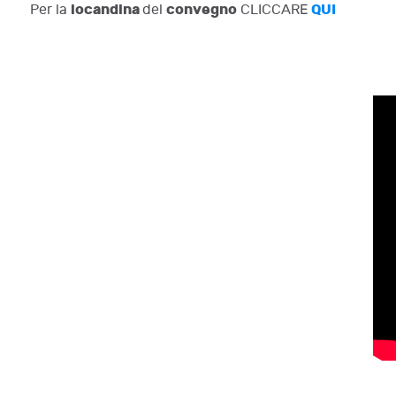
locandina
convegno
QUI
Per la
del
CLICCARE