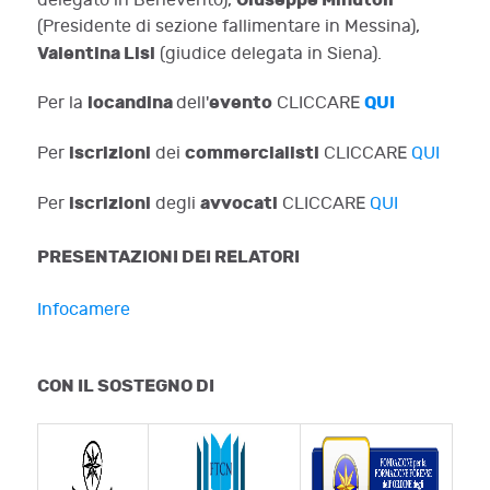
delegato in Benevento),
(Presidente di sezione fallimentare in Messina),
Valentina Lisi
(giudice delegata in Siena).
locandina
evento
QUI
Per la
dell'
CLICCARE
iscrizioni
commercialisti
Per
dei
CLICCARE
QUI
iscrizioni
avvocati
Per
degli
CLICCARE
QUI
PRESENTAZIONI DEI RELATORI
Infocamere
CON IL SOSTEGNO DI