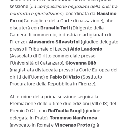
sessione (
La composizione negoziata della crisi tra
Massimo
contratto e giurisdizione
), coordinata da
Ferro
(Consigliere della Corte di cassazione), che
Brunella Tarli
discuterà con
(Dirigente della
Camera di commercio, industria e artigianato di
Alessandro Silvestrini
Firenze),
(giudice delegato
Aldo Laudonio
presso il Tribunale di Lecce)
(Associato di Diritto commerciale presso
Giovanna Bilò
l’Università di Catanzaro),
(magistrata distaccata presso la Corte Europea dei
Fabio Di Vizio
diritti dell’Uomo) e
(Sostituto
Procuratore della Repubblica in Firenze).
Al termine della prima sessione seguirà la
Premiazione delle ultime due edizioni (VIII e IX) del
Raffaella Brogi
Premio O.C.I., con
(giudice
Tommaso Manferoce
delegata in Prato),
Vincenzo Proto
(avvocato in Roma) e
(già