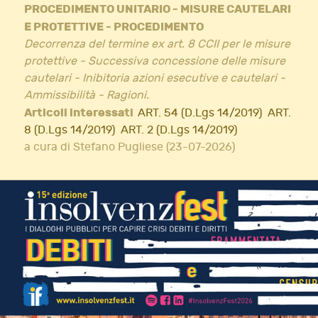
PROCEDIMENTO UNITARIO - MISURE CAUTELARI
E PROTETTIVE - PROCEDIMENTO
Decorrenza del termine ex art. 8 CCII per le misure
protettive - Successiva concessione delle misure
cautelari - Inibitoria azioni esecutive e cautelari -
Ammissibilità - Ragioni.
Articoli interessati
ART. 54 (D.Lgs 14/2019)
ART.
8 (D.Lgs 14/2019)
ART. 2 (D.Lgs 14/2019)
a cura di Stefano Pugliese (23-07-2026)