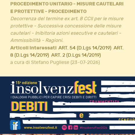
PROCEDIMENTO UNITARIO - MISURE CAUTELARI
E PROTETTIVE - PROCEDIMENTO
Decorrenza del termine ex art. 8 CCII per le misure
protettive - Successiva concessione delle misure
cautelari - Inibitoria azioni esecutive e cautelari -
Ammissibilità - Ragioni.
Articoli interessati
ART. 54 (D.Lgs 14/2019)
ART.
8 (D.Lgs 14/2019)
ART. 2 (D.Lgs 14/2019)
a cura di Stefano Pugliese (23-07-2026)