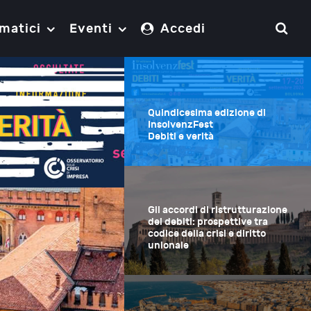
matici
Eventi
Accedi
Quindicesima edizione di
InsolvenzFest
Debiti e verità
Gli accordi di ristrutturazione
dei debiti: prospettive tra
codice della crisi e diritto
unionale
Gli accordi di rist