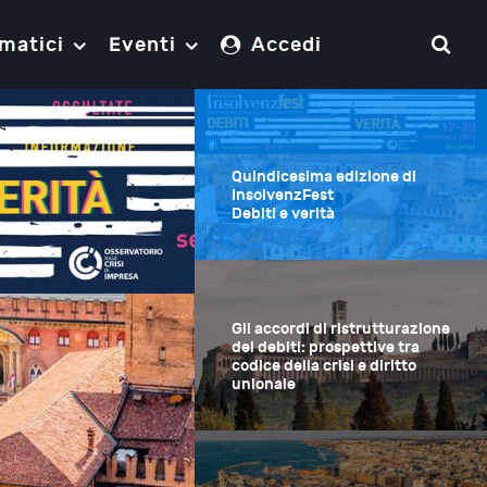
matici
Eventi
Accedi
Quindicesima edizione di
InsolvenzFest
Debiti e verità
Gli accordi di ristrutturazione
dei debiti: prospettive tra
codice della crisi e diritto
unionale
Gli accordi di rist