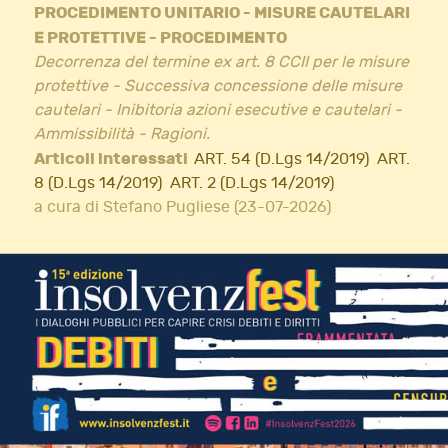
PROCEDIMENTO UNITARIO - MISURE CAUTELARI
E PROTETTIVE - PROCEDIMENTO
Decorrenza del termine ex art. 8 CCII per le misure
protettive - Successiva concessione delle misure
cautelari - Inibitoria azioni esecutive e cautelari -
Ammissibilità - Ragioni.
Articoli interessati
ART. 54 (D.Lgs 14/2019)
ART.
8 (D.Lgs 14/2019)
ART. 2 (D.Lgs 14/2019)
a cura di Stefano Pugliese (23-07-2026)