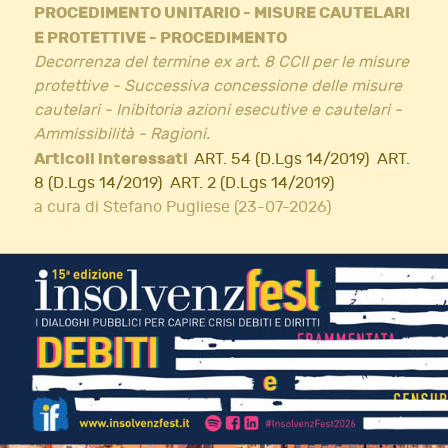
PROCEDIMENTO UNITARIO - MISURE CAUTELARI
E PROTETTIVE - PROCEDIMENTO
Decorrenza del termine ex art. 8 CCII per le misure
protettive - Successiva concessione delle misure
cautelari - Inibitoria azioni esecutive e cautelari -
Ammissibilità - Ragioni.
Articoli interessati
ART. 54 (D.Lgs 14/2019)
ART.
8 (D.Lgs 14/2019)
ART. 2 (D.Lgs 14/2019)
a cura di Stefano Pugliese (23-07-2026)