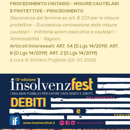
PROCEDIMENTO UNITARIO - MISURE CAUTELARI
E PROTETTIVE - PROCEDIMENTO
Decorrenza del termine ex art. 8 CCII per le misure
protettive - Successiva concessione delle misure
cautelari - Inibitoria azioni esecutive e cautelari -
Ammissibilità - Ragioni.
Articoli interessati
ART. 54 (D.Lgs 14/2019)
ART.
8 (D.Lgs 14/2019)
ART. 2 (D.Lgs 14/2019)
a cura di Stefano Pugliese (23-07-2026)