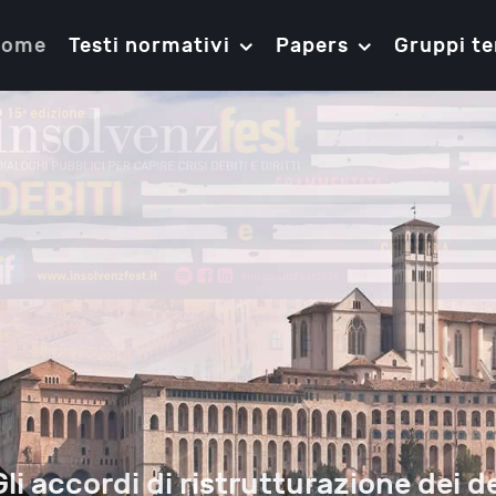
Home
Testi normativi
Papers
Gruppi te
Gli accordi di ristrutturazione dei de