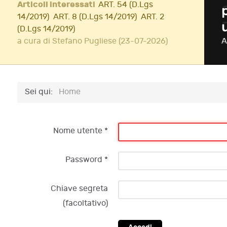
Articoli interessati
ART. 54 (D.Lgs
ione di InsolvenzFest
14/2019)
ART. 8 (D.Lgs 14/2019)
ART. 2
(D.Lgs 14/2019)
Iscriviti!
a cura di Stefano Pugliese (23-07-2026)
A
Sei qui:
Home
Nome utente
*
Password
*
Chiave segreta
(facoltativo)