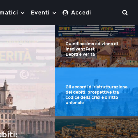
matici
Eventi
Accedi
Quindicesima edizione di
InsolvenzFest
Debiti e verità
Gli accordi di ristrutturazione
dei debiti: prospettive tra
codice della crisi e diritto
unionale
biti: