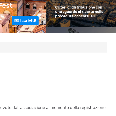
Fest
iritto
Criteri di distrib
Criteri di distribuzione con
uno sguardo al riparto nelle
riparto nelle proc
procedure concorsuali
Iscriviti!
Bari
26-27 Giugno 2026
Il concordato minore e la
liquidazione controllata
icevute dall’associazione al momento della registrazione.