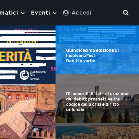
matici
Eventi
Accedi
Quindicesima edizione di
InsolvenzFest
Debiti e verità
Gli accordi di ristrutturazione
dei debiti: prospettive tra
codice della crisi e diritto
unionale
biti: