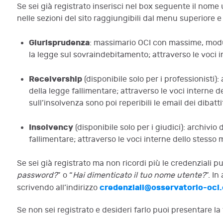
Se sei già registrato inserisci nel box seguente il nome
nelle sezioni del sito raggiungibili dal menu superiore e 
Giurisprudenza
: massimario OCI con massime, moduli
la legge sul sovraindebitamento; attraverso le voci i
Receivership
(disponibile solo per i professionisti
della legge fallimentare; attraverso le voci interne d
sull’insolvenza sono poi reperibili le email dei dibatt
Insolvency
(disponibile solo per i giudici): archivi
fallimentare; attraverso le voci interne dello stesso 
Se sei già registrato ma non ricordi più le credenziali 
password?
” o “
Hai dimenticato il tuo nome utente?
”. In
credenziali@osservatorio-oci.
scrivendo all’indirizzo
Se non sei registrato e desideri farlo puoi presentare