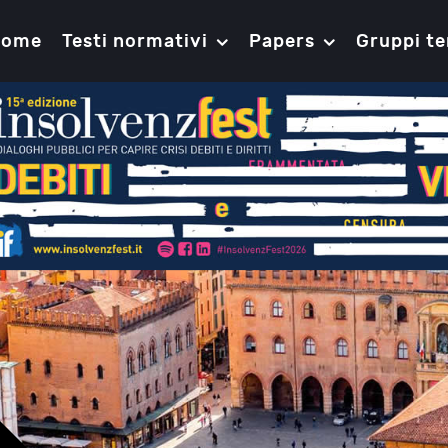
Home
Testi normativi
Papers
Gruppi te
Gli accordi di ristrutturazione dei de