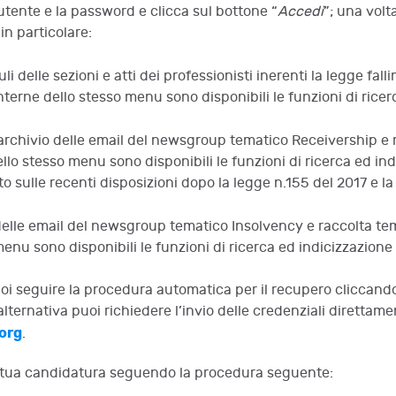
 utente e la password e clicca sul bottone “
Accedi
”; una volt
in particolare:
 delle sezioni e atti dei professionisti inerenti la legge fal
nterne dello stesso menu sono disponibili le funzioni di ricer
): archivio delle email del newsgroup tematico Receivership e 
ello stesso menu sono disponibili le funzioni di ricerca ed in
ito sulle recenti disposizioni dopo la legge n.155 del 2017 e l
o delle email del newsgroup tematico Insolvency e raccolta te
menu sono disponibili le funzioni di ricerca ed indicizzazione
puoi seguire la procedura automatica per il recupero cliccand
 alternativa puoi richiedere l’invio delle credenziali direttame
org
.
 la tua candidatura seguendo la procedura seguente: