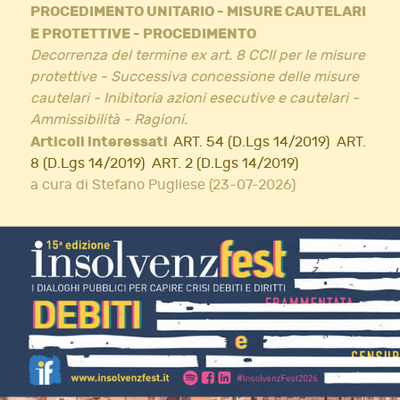
PROCEDIMENTO UNITARIO - MISURE CAUTELARI
E PROTETTIVE - PROCEDIMENTO
Decorrenza del termine ex art. 8 CCII per le misure
protettive - Successiva concessione delle misure
cautelari - Inibitoria azioni esecutive e cautelari -
Ammissibilità - Ragioni.
Articoli interessati
ART. 54 (D.Lgs 14/2019)
ART.
8 (D.Lgs 14/2019)
ART. 2 (D.Lgs 14/2019)
a cura di Stefano Pugliese (23-07-2026)