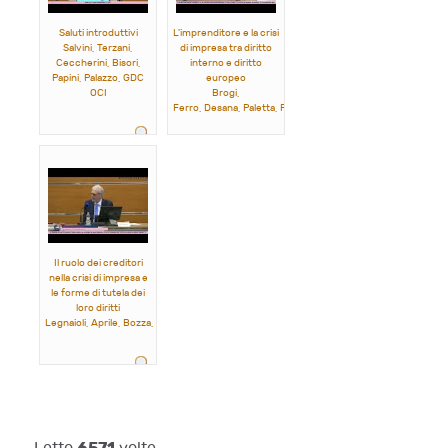
Saluti introduttivi
L'imprenditore e la crisi
Salvini, Terzani,
di impresa tra diritto
Ceccherini, Bisori,
interno e diritto
Papini, Palazzo, GDC
europeo
OCI
Brogi,
Ferro, Desana, Paletta, Pettinato, Tarli
Il ruolo dei creditori
nella crisi di impresa e
le forme di tutela dei
loro diritti
Legnaioli, Aprile, Bozza, Inzitari, Mauro
6571