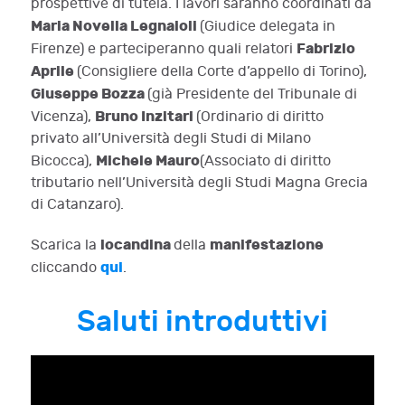
prospettive di tutela. I lavori saranno coordinati da
Maria Novella Legnaioli
(Giudice delegata in
Fabrizio
Firenze) e parteciperanno quali relatori
Aprile
(Consigliere della Corte d’appello di Torino),
Giuseppe Bozza
(già Presidente del Tribunale di
Bruno Inzitari
Vicenza),
(Ordinario di diritto
privato all’Università degli Studi di Milano
Michele Mauro
Bicocca),
(Associato di diritto
tributario nell’Università degli Studi Magna Grecia
di Catanzaro).
locandina
manifestazione
Scarica la
della
qui
cliccando
.
Saluti introduttivi