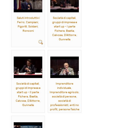
Saluti introduttivi
Società di capitali,
Ferro, Campiani,
gruppi di impresa e
Figorilli, Soldani,
start up - I parte
Ronconi
Fichera, Bastia,
Calvosa, D'Attorre,
Gunnella
Società di capitali,
Imprenditore
gruppi di impresa e
individuale,
start up - II parte
Imprenditore agricolo,
Fichera, Bastia,
società di persone,
Calvosa, D'Attorre,
società di
Gunnella
professionisti, enti no
profit, persone fisiche
- I parte
Rana, Cavazzoni,
Laudonio, Michelotti,
Orlando