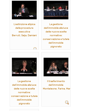
L’estinzione atipica
La gestione
della procedura
dell’immobile alla luce
esecutiva
delle nuove scelte
Berruti, Saija, Damiani
normative:
conservazione e tutela
dell’immobile
pignorato
D’Orsi, Perna, Auletta, Dello
Russo
La gestione
Il trasferimento
dell’immobile alla luce
dell’immobile
delle nuove scelte
Monteleone, Farina, Martone
normative:
conservazione e tutela
dell’immobile
pignorato
D’Orsi, Perna, Auletta, Dello