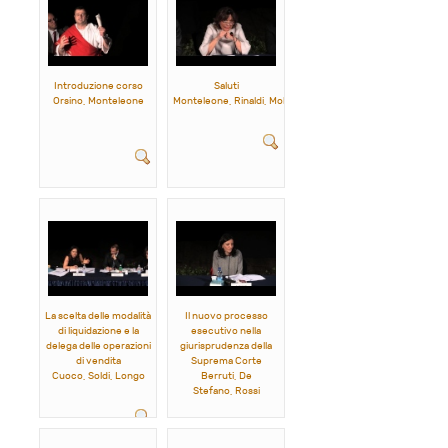
Introduzione corso
Saluti
Orsino, Monteleone
Monteleone, Rinaldi, Molfino, Graziano, Romano, Mazzeo, R
La scelta delle modalità
Il nuovo processo
di liquidazione e la
esecutivo nella
delega delle operazioni
giurisprudenza della
di vendita
Suprema Corte
Cuoco, Soldi, Longo
Berruti, De
Stefano, Rossi