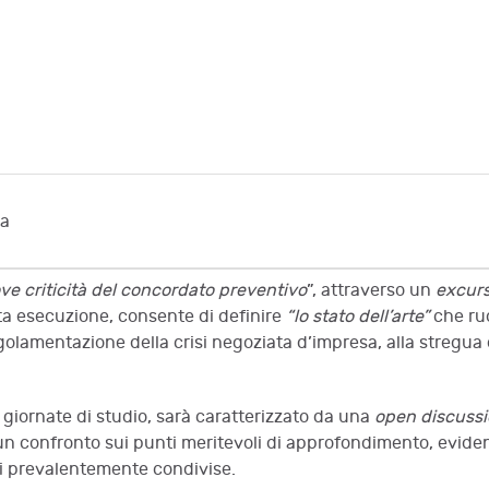
ia
ve criticità del concordato preventivo
”, attraverso un
excur
ta esecuzione, consente di definire
“lo stato dell’arte”
che ruo
olamentazione della crisi negoziata d’impresa, alla stregua 
e giornate di studio, sarà caratterizzato da una
open discuss
n confronto sui punti meritevoli di approfondimento, evidenz
i prevalentemente condivise.