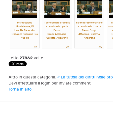
Introduzione
Il concordato ordinario
Il concordato ordinario
I
Monteleone, Di
e i suoi casi - I parte
e i suoi casi - II parte
cont
Leo, De Facendis,
Ferro,
Ferro, Brogi,
s
Magaletti, Giorgino, De
Brogi, Attanasio,
Attanasio, Gallotta,
M
Nuccio
Gallotta, Angarano
Angarano
27862
Letto
volte
Altro in questa categoria:
« La tutela dei diritti nelle pr
Devi effettuare il login per inviare commenti
Torna in alto