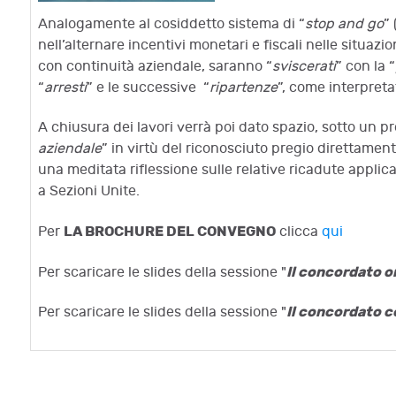
Analogamente al cosiddetto sistema di “
stop and go
”
nell’alternare incentivi monetari e fiscali nelle situazio
con continuità aziendale, saranno “
sviscerati
” con la “
“
arresti
” e le successive “
ripartenze
”, come interpreta
A chiusura dei lavori verrà poi dato spazio, sotto un pro
aziendale
” in virtù del riconosciuto pregio direttament
una meditata riflessione sulle relative ricadute applic
a Sezioni Unite.
LA BROCHURE DEL CONVEGNO
Per
clicca
qui
Il concordato or
Per scaricare le slides della sessione "
Il concordato co
Per scaricare le slides della sessione "