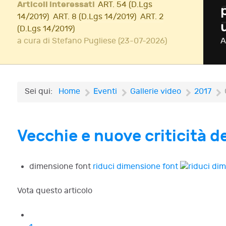
Articoli interessati
ART. 54 (D.Lgs
ione di InsolvenzFest
14/2019)
ART. 8 (D.Lgs 14/2019)
ART. 2
(D.Lgs 14/2019)
Iscriviti!
a cura di Stefano Pugliese (23-07-2026)
A
Sei qui:
Home
Eventi
Gallerie video
2017
Vecchie e nuove criticità 
dimensione font
riduci dimensione font
Vota questo articolo