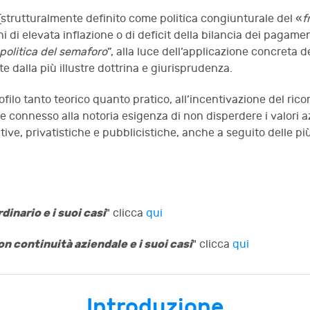
 (strutturalmente definito come politica congiunturale del «
f
ni di elevata inflazione o di deficit della bilancia dei pagamen
politica del semaforo
”, alla luce dell’applicazione concreta dei
te dalla più illustre dottrina e giurisprudenza.
filo tanto teorico quanto pratico, all’incentivazione del ricor
e connesso alla notoria esigenza di non disperdere i valori azi
ative, privatistiche e pubblicistiche, anche a seguito delle p
dinario e i suoi casi
" clicca
qui
n continuità aziendale e i suoi casi
" clicca
qui
Introduzione