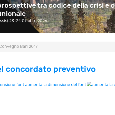
prospettive tra codice della crisi e d
unionale
ssisi
23-24 Ottobre 2026
Convegno Bari 2017
del concordato preventivo
aumenta la dimensione del font