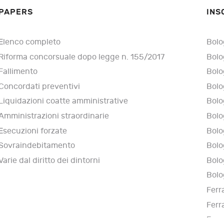
PAPERS
INS
Elenco completo
Bolo
Riforma concorsuale dopo legge n. 155/2017
Bolo
Fallimento
Bolo
Concordati preventivi
Bolo
Liquidazioni coatte amministrative
Bolo
Amministrazioni straordinarie
Bolo
Esecuzioni forzate
Bolo
Sovraindebitamento
Bolo
Varie dal diritto dei dintorni
Bolo
Bolo
Ferr
Ferr
Ferr