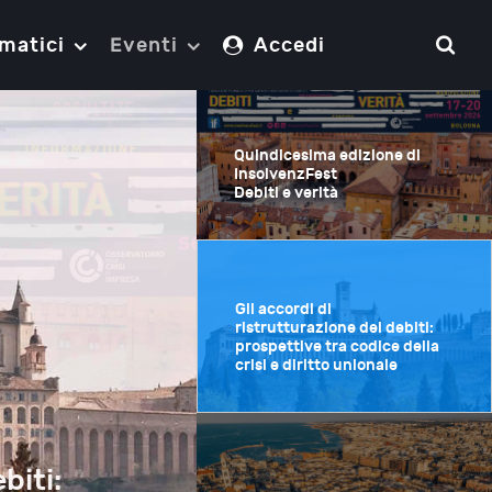
matici
Eventi
Accedi
Quindicesima edizione di
InsolvenzFest
Debiti e verità
Gli accordi di
ristrutturazione dei debiti:
prospettive tra codice della
crisi e diritto unionale
biti: