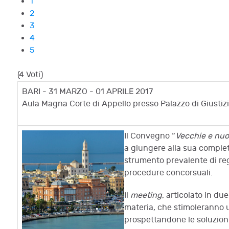
1
2
3
4
5
(4 Voti)
BARI - 31 MARZO - 01 APRILE 2017
Aula Magna Corte di Appello presso Palazzo di Giustiz
Il Convegno “
Vecchie e nuo
a giungere alla sua comple
strumento prevalente di reg
procedure concorsuali.
Il
meeting
, articolato in du
materia, che stimoleranno u
prospettandone le soluzion