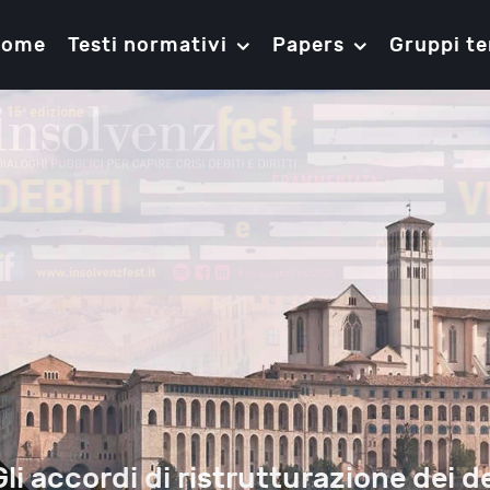
Home
Testi normativi
Papers
Gruppi te
Gli accordi di ristrutturazione dei de