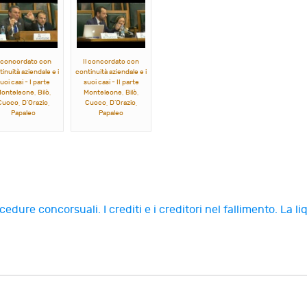
l concordato con
Il concordato con
inuità aziendale e i
continuità aziendale e i
uoi casi - I parte
suoi casi - II parte
onteleone, Bilò,
Monteleone, Bilò,
Cuoco, D’Orazio,
Cuoco, D’Orazio,
Papaleo
Papaleo
ocedure concorsuali. I crediti e i creditori nel fallimento.
La li