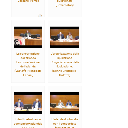
Cassano, Ferro)
questionari.
(Governatori)
La conservazione
L'organizzazione della
dell'azienda
liquidazione
La conservazione
L'organizzazione della
dell'azienda.
liquidazione.
(La Malfa, Michelotti,
(Nonno, Attanasio,
Lenoci)
Gallotta)
I risulti della ricerca
L’azienda ricollocata
economico-aziendale
con il concordato