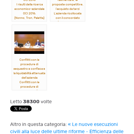
OCI 2016
fallimentare, le
I risulti della ricerca
proposte competitive,
economico-aziendale
l’acquisto da terzi
OCI 2016.
L’azienda ricollocata
(Nonno, Tron, Paletta)
con il concordato
fallimentare, le
proposte competitive,
l’acquisto da terzi
.
(Pacchi, Paletta,
Fichera)
Conflitti con le
procedure di
sequestro e confisca e
la liquidabilità attenuata
dell’azienda
Conflitti con le
procedure di
sequestro e confisca e
la liquidabilità attenuata
dell’azienda
.
38300
Letto
volte
(Ragaglia, Magi,
Maltese)
Altro in questa categoria:
« Le nuove esecuzioni
civili alla luce delle ultime riforme - Efficienza delle