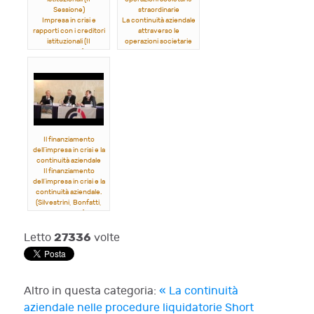
Sessione)
straordinarie
Impresa in crisi e
La continuità aziendale
rapporti con i creditori
attraverso le
istituzionali (II
operazioni societarie
Sessione).
straordinarie.
(
Ferro, Vattermoli,
(Rordorf, Brogi,
Aprile
)
Ranalli)
Il finanziamento
dell’impresa in crisi e la
continuità aziendale
Il finanziamento
dell’impresa in crisi e la
continuità aziendale.
(Silvestrini, Bonfatti,
Filocamo)
27336
Letto
volte
Altro in questa categoria:
« La continuità
aziendale nelle procedure liquidatorie
Short