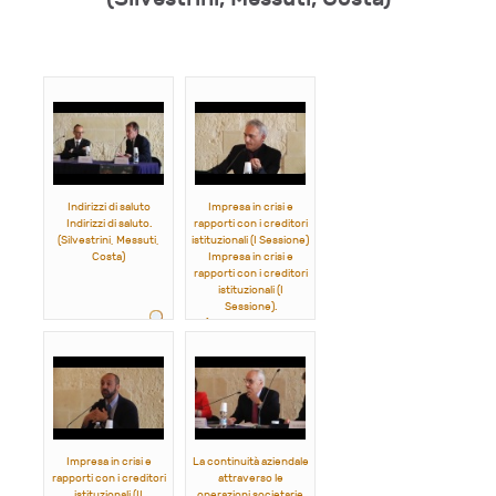
Indirizzi di saluto
Impresa in crisi e
Indirizzi di saluto.
rapporti con i creditori
(Silvestrini, Messuti,
istituzionali (I Sessione)
Costa)
Impresa in crisi e
rapporti con i creditori
istituzionali (I
Sessione).
(Ferro, Vaccarella,
Perrino)
Impresa in crisi e
La continuità aziendale
rapporti con i creditori
attraverso le
istituzionali (II
operazioni societarie