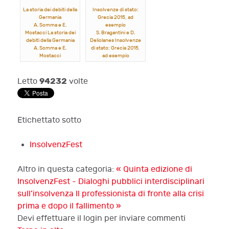
La storia dei debiti della
Insolvenze di stato:
Germania
Grecia 2015, ad
A. Somma e E.
esempio
Mostacci La storia dei
S. Bragantini e D.
debiti della Germania
Deliolanes Insolvenze
A. Somma e E.
di stato: Grecia 2015,
Mostacci
ad esempio
S. Bragantini e D.
Deliolanes
94232
Letto
volte
Etichettato sotto
InsolvenzFest
Altro in questa categoria:
« Quinta edizione di
InsolvenzFest - Dialoghi pubblici interdisciplinari
sull’insolvenza
Il professionista di fronte alla crisi
prima e dopo il fallimento »
Devi effettuare il login per inviare commenti