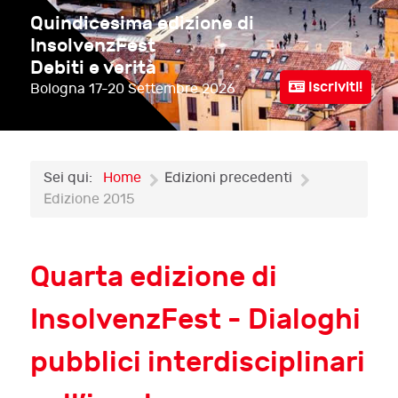
Quindicesima edizione di
InsolvenzFest
Debiti e verità
Iscriviti!
Bologna
17-20 Settembre 2026
Sei qui:
Home
Edizioni precedenti
Edizione 2015
Quarta edizione di
InsolvenzFest - Dialoghi
pubblici interdisciplinari