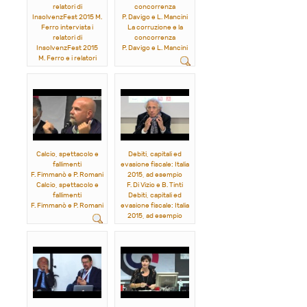
relatori di
concorrenza
InsolvenzFest 2015 M.
P. Davigo e L. Mancini
Ferro intervista i
La corruzione e la
relatori di
concorrenza
InsolvenzFest 2015
P. Davigo e L. Mancini
M. Ferro e i relatori
dell'evento
Calcio, spettacolo e
Debiti, capitali ed
fallimenti
evasione fiscale: Italia
F. Fimmanò e P. Romani
2015, ad esempio
Calcio, spettacolo e
F. Di Vizio e B. Tinti
fallimenti
Debiti, capitali ed
F. Fimmanò e P. Romani
evasione fiscale: Italia
2015, ad esempio
F. Di Vizio e B. Tinti