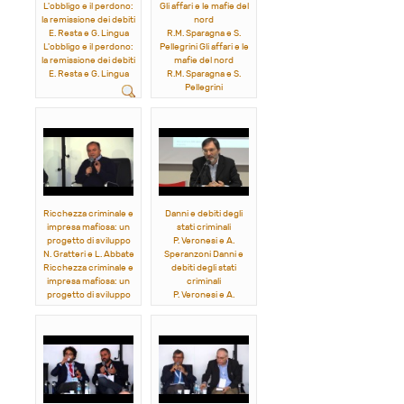
L'obbligo e il perdono:
Gli affari e le mafie del
la remissione dei debiti
nord
E. Resta e G. Lingua
R.M. Sparagna e S.
L'obbligo e il perdono:
Pellegrini Gli affari e le
la remissione dei debiti
mafie del nord
E. Resta e G. Lingua
R.M. Sparagna e S.
Pellegrini
Ricchezza criminale e
Danni e debiti degli
impresa mafiosa: un
stati criminali
progetto di sviluppo
P. Veronesi e A.
N. Gratteri e L. Abbate
Speranzoni Danni e
Ricchezza criminale e
debiti degli stati
impresa mafiosa: un
criminali
progetto di sviluppo
P. Veronesi e A.
N. Gratteri e L. Abbate
Speranzoni