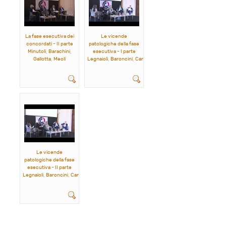
La fase esecutiva dei
Le vicende
concordati - II parte
patologiche della fase
Minutoli, Barachini,
esecutiva - I parte
Gallotta, Meoli
Legnaioli, Baroncini, Canazza, Limitone, Picciau
Le vicende
patologiche della fase
esecutiva - II parte
Legnaioli, Baroncini, Canazza, Limitone, Picciau