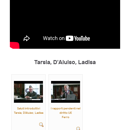
Tarsia, D'Aluiso, Ladisa
Saluti introduttivi
I rapporti pendenti nel
Tarsia, D'Aluiso, Ladisa
diritto UE
Ferro