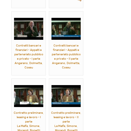
Contratti bancari e
Contratti bancari e
finanziari - Appalti e
finanziari - Appalti e
partenariato pubblico
partenariato pubblico
e privato - I parte
e privato - II parte
Angarano, Dolmetta,
Angarano, Dolmetta,
Cossu
Cossu
Contratto preliminare,
Contratto preliminare,
leasing e lavoro - I
leasing e lavoro - II
parte
parte
La Malfa, Simone,
La Malfa, Simone,
Morandi, Bonetti
Morandi, Bonetti