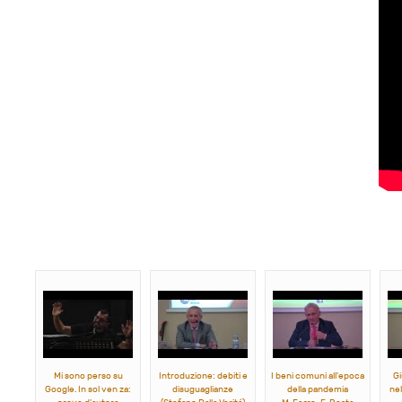
Mi sono perso su
Introduzione: debiti e
I beni comuni all'epoca
Gi
Google. In sol ven za:
disuguaglianze
della pandemia
ne