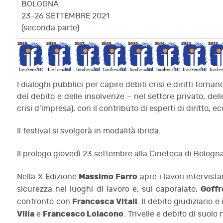
BOLOGNA
23-26 SETTEMBRE 2021
(seconda parte)
I dialoghi pubblici per capire debiti crisi e diritti torn
del debito e delle insolvenze – nel settore privato, del
crisi d’impresa), con il contributo di esperti di diritto, e
Il festival si svolgerà in modalità ibrida.
Il prologo giovedì 23 settembre alla Cineteca di Bolog
Massimo Ferro
Nella X Edizione
apre i lavori intervis
Goffr
sicurezza nei luoghi di lavoro e, sul caporalato,
Francesca Vitali
confronto con
. Il debito giudiziario e
Villa
Francesco Loiacono
e
. Trivelle e debito di suolo