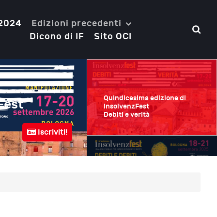
 2024
Edizioni precedenti
Dicono di IF
Sito OCI
Quindicesima edizione di
Fest
Quattordicesima e
InsolvenzFest
Debiti e verità
Debiti e debiti
Iscriviti!
Bologna
18-21 Settembre 2025
Quattordicesima edizione di
InsolvenzFest
Debiti e debiti