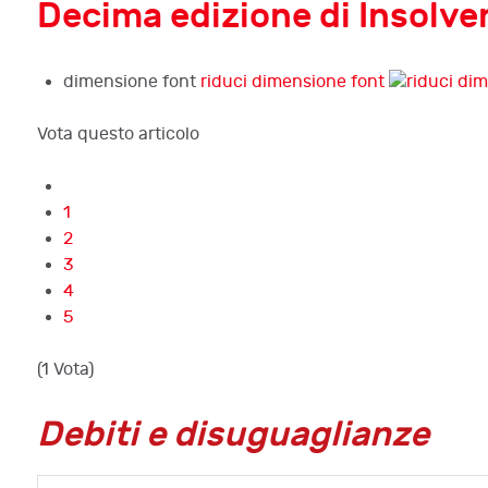
Decima edizione di Insolvenz
dimensione font
riduci dimensione font
Vota questo articolo
1
2
3
4
5
(1 Vota)
Debiti e disuguaglianze