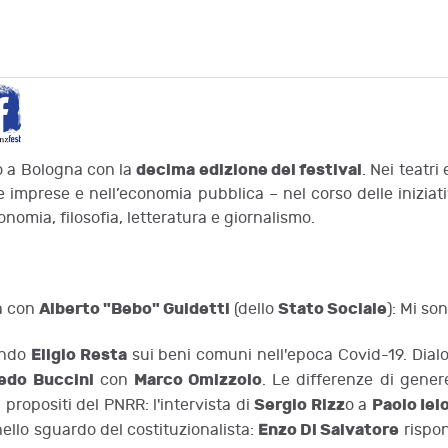
decima edizione del festival
ano a Bologna con la
. Nei teatri
le imprese e nell’economia pubblica – nel corso delle iniziati
conomia, filosofia, letteratura e giornalismo.
Alberto "Bebo" Guidetti
Stato Sociale
na con
(dello
): Mi so
Eligio Resta
tando
sui beni comuni nell'epoca Covid-19. Dia
edo Buccini
Marco Omizzolo
con
. Le differenze di gener
Sergio Rizz
Paolo Iel
 i propositi del PNRR: l'intervista di
o a
Enzo Di Salvatore
 nello sguardo del costituzionalista:
rispo