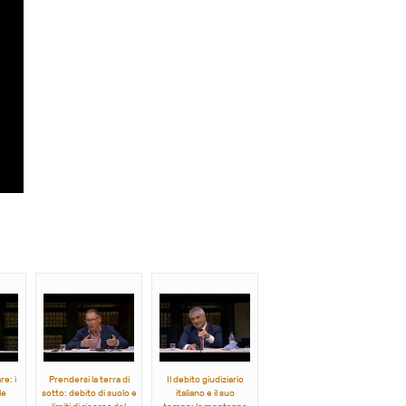
re: i
Prendersi la terra di
Il debito giudiziario
le
sotto: debito di suolo e
italiano e il suo