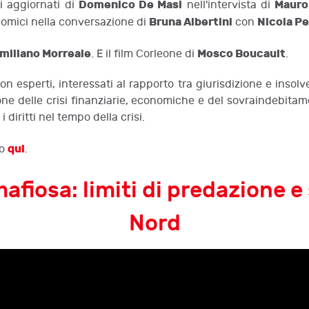
Domenico De Masi
Mauro
di aggiornati di
nell'intervista di
Bruna Albertini
Nicola Pe
nomici nella conversazione di
con
miliano Morreale
Mosco Boucault
. E il film Corleone di
.
 non esperti, interessati al rapporto tra giurisdizione e ins
ne delle crisi finanziarie, economiche e del sovraindebitame
i diritti nel tempo della crisi.
qui
do
.
afiosa: limiti di predazione 
Nord