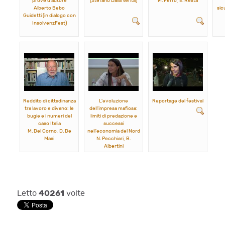
prove d'autore
(Stefano Dalla Veritá)
M. Ferro, E. Resta
Alberto Bebo
sic
Guidetti (in dialogo con
InsolvenzFest)
Reddito di cittadinanza
L'evoluzione
Reportage del festival
tra lavoro e divano: le
dell'impresa mafiosa:
bugie e i numeri del
limiti di predazione e
caso Italia
successi
M. Del Corno, D. De
nell'economia del Nord
Masi
N. Pecchiari, B.
Albertini
40261
Letto
volte