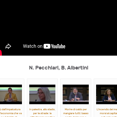
N. Pecchiari, B. Albertini
ù dall'impalcatura
In palestra, allo stadio,
Morire di caldo per
L'incendio del ma
ll'economia che va
per le strade: la
mangiare tutti: basso
morsi al capita