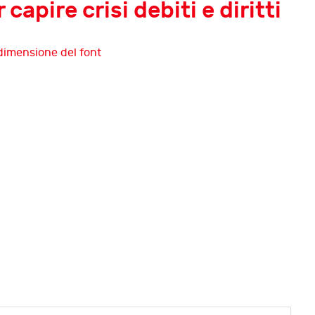
apire crisi debiti e diritti
Tredicesima edizione di
InsolvenzFest
Debiti e memoria
Dodicesima edizione di
InsolvenzFest
Debiti e futuro