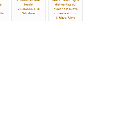
e
limiti di ricerca del
tempo: la montagna
a
fossile
disincantata dei
V. Della Sala, E. Di
numeri e le nuove
lla
Salvatore
promesse al futuro
S. Rizzo, P. Ielo