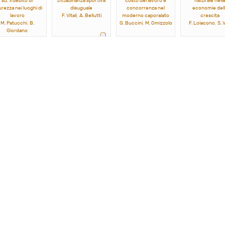
su: il debito di
cittadinanza sportiva
costo del lavoro e
naturale nell
urezza nei luoghi di
disuguale
concorrenza nel
economie dell
lavoro
F. Vitali, A. Bellutti
moderno caporalato
crescita
M. Patucchi, B.
G. Buccini, M. Omizzolo
F. Loiacono, S. Vi
Giordano