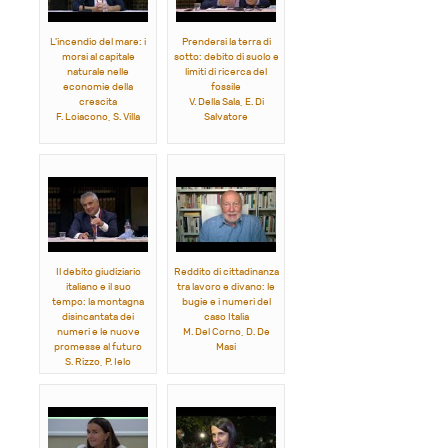
L'incendio del mare: i
Prendersi la terra di
morsi al capitale
sotto: debito di suolo e
naturale nelle
limiti di ricerca del
economie della
fossile
crescita
V. Della Sala, E. Di
F. Loiacono, S. Villa
Salvatore
Il debito giudiziario
Reddito di cittadinanza
italiano e il suo
tra lavoro e divano: le
tempo: la montagna
bugie e i numeri del
disincantata dei
caso Italia
numeri e le nuove
M. Del Corno, D. De
promesse al futuro
Masi
S. Rizzo, P. Ielo