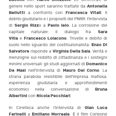
Antonella
genere nello sport saranno trattate da
Bellutti
Francesca Vitali
a confronto con
. Il
debito giudiziario e i propositi del PNRR: l'intervista
Sergio Rizz
Paolo Ielo
di
o a
. La corrosione del
Sara
capitale naturale: il dialogo fra
Villa
Francesco Loiacono
e
. Trivelle e debito di
Enzo Di
suolo nello sguardo del costituzionalista:
Salvatore
Virginia Della Sala
risponde a
. Verità e
menzogne sul reddito di cittadinanza e i sostegni
Domenico
minimi universali: gli studi aggiornati di
De Masi
Mauro Del Corno
nell'intervista di
. La
strana parabola resistibile dell'impresa mafiosa:
esperienza giudiziaria e approfondimenti
Bruna
economici nella conversazione di
Albertini
Nicola Pecchiari
con
.
Gian Luca
In Cineteca anche l'intervista di
Farinelli
Emiliano Morreale
a
. E il film Corleone