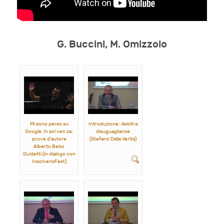
G. Buccini, M. Omizzolo
Mi sono perso su
Introduzione: debiti e
Google. In sol ven za:
disuguaglianze
prove d'autore
(Stefano Dalla Veritá)
Alberto Bebo
Guidetti (in dialogo con
InsolvenzFest)