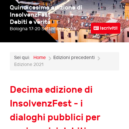
Quindicesima edizione di
InsolvenzFest
Debiti e verità
Iscriviti!
Bologna
17-20 Settembre 2026
Sei qui:
Home
Edizioni precedenti
Edizione 2021
Decima edizione di
InsolvenzFest - i
dialoghi pubblici per