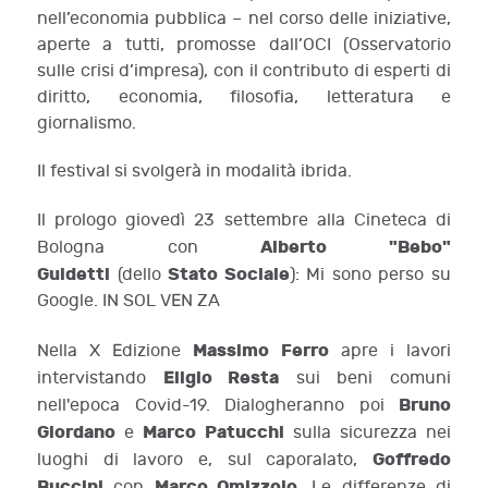
nell’economia pubblica – nel corso delle iniziative,
aperte a tutti, promosse dall’OCI (Osservatorio
sulle crisi d’impresa), con il contributo di esperti di
diritto, economia, filosofia, letteratura e
giornalismo.
Il festival si svolgerà in modalità ibrida.
Il prologo giovedì 23 settembre alla Cineteca di
Alberto "Bebo"
Bologna con
Guidetti
Stato Sociale
(dello
): Mi sono perso su
Google. IN SOL VEN ZA
Massimo Ferro
Nella X Edizione
apre i lavori
Eligio Resta
intervistando
sui beni comuni
Bruno
nell'epoca Covid-19. Dialogheranno poi
Giordano
Marco Patucchi
e
sulla sicurezza nei
Goffredo
luoghi di lavoro e, sul caporalato,
Buccini
Marco Omizzolo
con
. Le differenze di