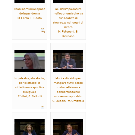
I beni comuni all'epoca
Giù dall'impalcatura
della pandemia
nell'economia che va
M. Ferro, E. Resta
su: il debito di
sicurezza nei luoghi di
lavoro
M. Patucchi, B.
Giordano
In palestra, allo stadio,
Morire di caldo per
per le strade: la
mangiare tutti: basso
cittadinanza sportiva
costo del lavoro e
disuguale
concorrenza nel
F. Vitali, A. Bellutti
moderno caporalato
G. Buccini, M. Omizzolo