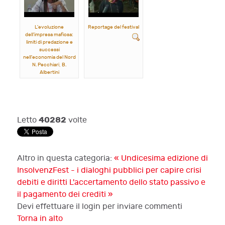
L'evoluzione
Reportage del festival
dell'impresa mafiosa:
limiti di predazione e
successi
nell'economia del Nord
N. Pecchiari, B.
Albertini
40282
Letto
volte
Altro in questa categoria:
« Undicesima edizione di
InsolvenzFest - i dialoghi pubblici per capire crisi
debiti e diritti
L'accertamento dello stato passivo e
il pagamento dei crediti »
Devi effettuare il login per inviare commenti
Torna in alto