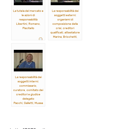
La tutela del mercato e
La responsabilità dei
le azioni di
soggetti esterni:
responsabilità
organismi di
Libertini, Romano,
composizione della
Piscitello
crisi, creditori
qualificati, attestatore
Marina, Bricchetti,
Campese
La responsabilità dei
soggetti interni:
commissario,
curatore, comitato dei
creditori e giudice
delegato
Pacchi, Galletti, Mussa