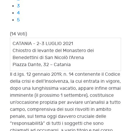
3
4
5
(14 Voti)
CATANIA - 2-3 LUGLIO 2021
Chiostro di levante del Monastero dei
Benedettini di San Nicolò l'Arena
Piazza Dante, 32 – Catania
Il d.lgs. 12 gennaio 2019, n. 14 contenente il Codice
della crisi e dell’Insolvenza, la cui entrata in vigore,
dopo una lunghissima vacatio, appare infine ormai
imminente (il prossimo 1 settembre), costituisce
un’occasione propizia per avviare un’analisi a tutto
campo, comprensiva dei suoi risvolti in ambito
penale, sul tema oggi davvero cruciale delle
“responsabilità” di tutti i soggetti che sono
chiamati ad occuparsi, a vario titolo e nel corso