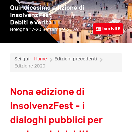
Quindicesima edizione di
InsolvenzFest
Debiti e verità
Iscriviti!
Bologna
17-20 Settembre 2026
Sei qui:
Home
Edizioni precedenti
Edizione 2020
Nona edizione di
InsolvenzFest - i
dialoghi pubblici per