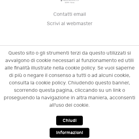
Piazza Vescovio, n. 21
00199 - Roma
Contatti email
Scrivi al webmaster
Questo sito o gli strumenti terzi da questo utilizzati si
avvalgono di cookie necessari al funzionamento ed utili
alle finalità illustrate nella cookie policy. Se vuoi saperne
di più o negare il consenso a tutti o ad alcuni cookie,
consulta la cookie policy. Chiudendo questo banner,
scorrendo questa pagina, cliccando su un link o
© 2009 - 2026 OCI - Osservatorio sulle crisi
proseguendo la navigazione in altra maniera, acconsenti
d'impresa. Tutti i diritti riservati.
all'uso dei cookie.
Chiudi
Top
Informazioni