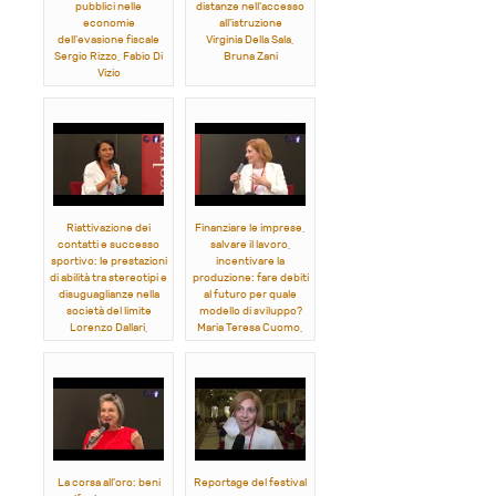
pubblici nelle
distanze nell'accesso
economie
all'istruzione
dell'evasione fiscale
Virginia Della Sala,
Sergio Rizzo, Fabio Di
Bruna Zani
Vizio
Riattivazione dei
Finanziare le imprese,
contatti e successo
salvare il lavoro,
sportivo: le prestazioni
incentivare la
di abilità tra stereotipi e
produzione: fare debiti
disuguaglianze nella
al futuro per quale
società del limite
modello di sviluppo?
Lorenzo Dallari,
Maria Teresa Cuomo,
Francesca Vitali
Angelo Paletta
La corsa all'oro: beni
Reportage del festival