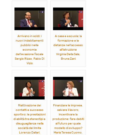
Arrivano in soldi: i
A casa e a scuola: la
nuovi indebitamenti
formazione e le
pubblici nelle
distanze nell'accesso
economie
all'istruzione
dell'evasione fiscale
Virginia Della Sala,
Sergio Rizzo, Fabio Di
Bruna Zani
Vizio
Riattivazione dei
Finanziare le imprese,
contatti e successo
salvare il lavoro,
sportivo: le prestazioni
incentivare la
di abilità tra stereotipi e
produzione: fare debiti
disuguaglianze nella
al futuro per quale
società del limite
modello di sviluppo?
Lorenzo Dallari,
Maria Teresa Cuomo,