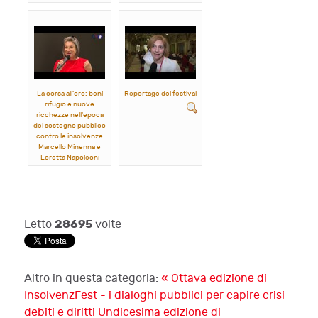
Francesca Vitali
Angelo Paletta
La corsa all'oro: beni
Reportage del festival
rifugio e nuove
ricchezze nell'epoca
del sostegno pubblico
contro le insolvenze
Marcello Minenna e
Loretta Napoleoni
28695
Letto
volte
Altro in questa categoria:
« Ottava edizione di
InsolvenzFest - i dialoghi pubblici per capire crisi
debiti e diritti
Undicesima edizione di