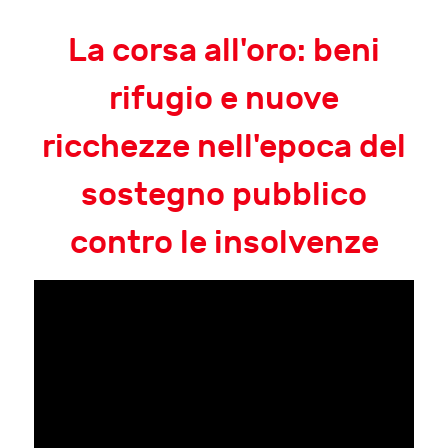
La corsa all'oro: beni
rifugio e nuove
ricchezze nell'epoca del
sostegno pubblico
contro le insolvenze