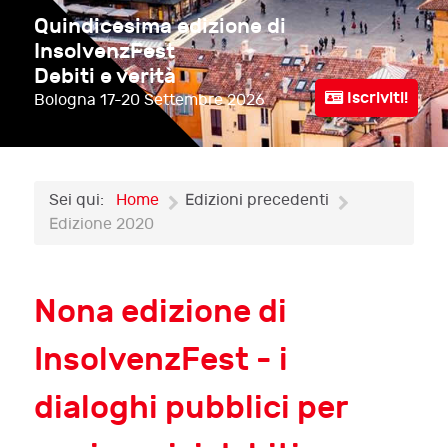
Quindicesima edizione di
InsolvenzFest
Debiti e verità
Iscriviti!
Bologna
17-20 Settembre 2026
Sei qui:
Home
Edizioni precedenti
Edizione 2020
Nona edizione di
InsolvenzFest - i
dialoghi pubblici per