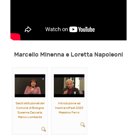
Marcello Minenna e Loretta Napoleoni
Saluti istituzionali del
Introduzione ad
Comune di Bologna
InsolvenzFest 2020
Susanna Zaccaria,
Massimo Ferro
Marco Lombardo