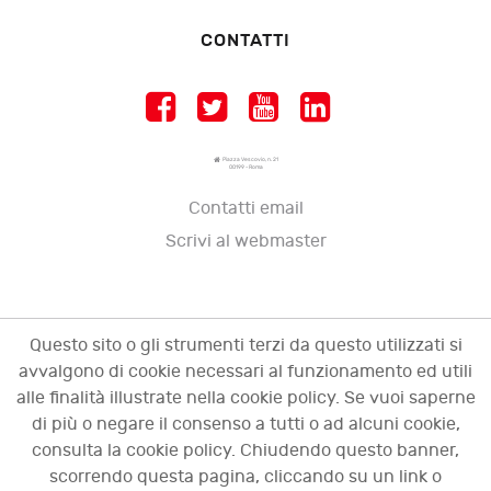
CONTATTI
Piazza Vescovio, n. 21
00199 - Roma
Contatti email
Scrivi al webmaster
Questo sito o gli strumenti terzi da questo utilizzati si
avvalgono di cookie necessari al funzionamento ed utili
alle finalità illustrate nella cookie policy. Se vuoi saperne
di più o negare il consenso a tutti o ad alcuni cookie,
consulta la cookie policy. Chiudendo questo banner,
scorrendo questa pagina, cliccando su un link o
© 2009 - 2026 OCI - Osservatorio sulle crisi