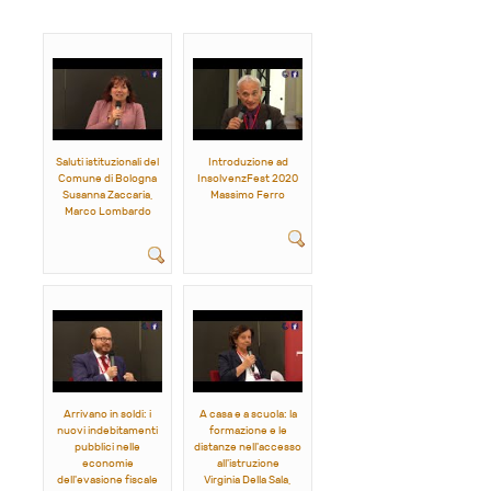
Saluti istituzionali del
Introduzione ad
Comune di Bologna
InsolvenzFest 2020
Susanna Zaccaria,
Massimo Ferro
Marco Lombardo
Arrivano in soldi: i
A casa e a scuola: la
nuovi indebitamenti
formazione e le
pubblici nelle
distanze nell'accesso
economie
all'istruzione
dell'evasione fiscale
Virginia Della Sala,