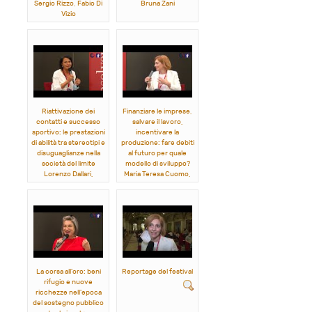
Sergio Rizzo, Fabio Di
Bruna Zani
Vizio
Riattivazione dei
Finanziare le imprese,
contatti e successo
salvare il lavoro,
sportivo: le prestazioni
incentivare la
di abilità tra stereotipi e
produzione: fare debiti
disuguaglianze nella
al futuro per quale
società del limite
modello di sviluppo?
Lorenzo Dallari,
Maria Teresa Cuomo,
Francesca Vitali
Angelo Paletta
La corsa all'oro: beni
Reportage del festival
rifugio e nuove
ricchezze nell'epoca
del sostegno pubblico