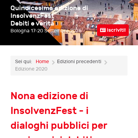
Quindicesima edizione di
InsolvenzFest
Debiti e verità
Iscriviti!
Bologna
17-20 Settembre 2026
Sei qui:
Home
Edizioni precedenti
Edizione 2020
Nona edizione di
InsolvenzFest - i
dialoghi pubblici per