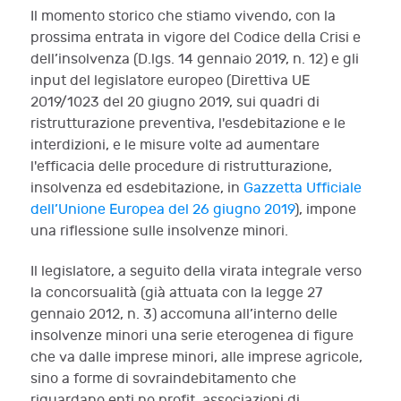
Il momento storico che stiamo vivendo
,
con la
prossima entrata in vigore del Codice della Crisi e
dell’insolvenza (D.lgs. 14 gennaio 2019, n. 12) e gli
input
del legislatore europeo (
Direttiva UE
2019/1023 del 20 giugno 2019
,
sui quadri di
ristrutturazione preventiva, l'esdebitazione e le
interdizioni, e le misure volte ad aumentare
l'efficacia delle procedure di ristrutturazione,
insolvenza ed esdebitazione, in
Gazzetta Ufficiale
dell’Unione Europea del 26 giugno 2019
)
,
impone
una riflessione sulle insolvenze minori.
Il legislatore, a seguito della virata integrale verso
la concorsualità (già attuata con la legge 27
gennaio 2012, n. 3) accomuna all’interno delle
insolvenze minori una serie eterogenea di figure
che va dalle imprese minori, alle imprese agricole,
sino a forme di sovraindebitamento che
riguardano enti no profit, associazioni di