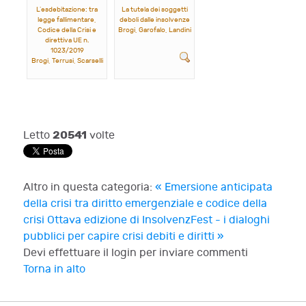
L’esdebitazione: tra
La tutela dei soggetti
legge fallimentare,
deboli dalle insolvenze
Codice della Crisi e
Brogi, Garofalo, Landini
direttiva UE n.
1023/2019
Brogi, Terrusi, Scarselli
20541
Letto
volte
Altro in questa categoria:
« Emersione anticipata
della crisi tra diritto emergenziale e codice della
crisi
Ottava edizione di InsolvenzFest - i dialoghi
pubblici per capire crisi debiti e diritti »
Devi effettuare il login per inviare commenti
Torna in alto