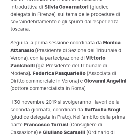
Silvia Governatori
introduttiva di
(giudice
delegata in Firenze), sul tema delle procedure di
sovraindebitamento e gli spunti dall’esperienza
toscana.
Monica
Seguirà la
prima sessione coordinat
a
da
Attanasio
(Presidente di Sezione del Tribunale di
Vittorio
Verona), con la partecipazione di
Zanichelli
(già Presidente del Tribunale di
Federica Pasquariello
Modena),
(Associata di
Giovanni Angelini
Diritto
c
ommerciale in Verona) e
(
dottore
commercialista in Roma).
Il 30 novembre 2019 si svolgeranno i lavori della
Raffaella Brogi
seconda giornata, coordinati da
(giudice delegata in Prato). Nell’ambito della prima
Francesco Terrusi
parte
(Consigliere di
Giuliano Scarselli
Cassazione) e
(Ordinario di