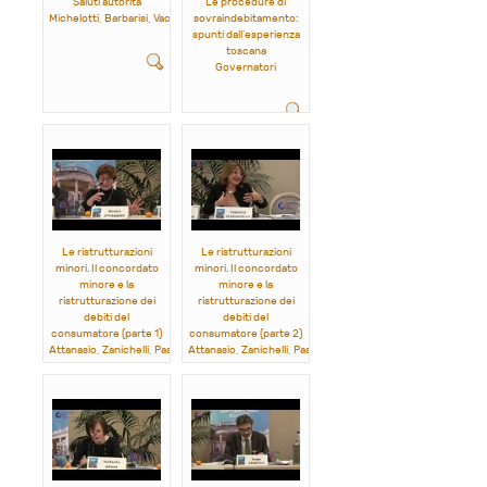
Saluti autorità
Le procedure di
Michelotti, Barbarisi, Vaccaro, Turco, Panicucci, Masini
sovraindebitamento:
spunti dall’esperienza
toscana
Governatori
Le ristrutturazioni
Le ristrutturazioni
minori. Il concordato
minori. Il concordato
minore e la
minore e la
ristrutturazione dei
ristrutturazione dei
debiti del
debiti del
consumatore (parte 1)
consumatore (parte 2)
Attanasio, Zanichelli, Pasquariello, Angelini
Attanasio, Zanichelli, Pasquariello, Angelini