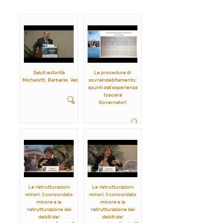
Saluti autorità
Le procedure di
Michelotti, Barbarisi, Vaccaro, Turco, Panicucci, Masini
sovraindebitamento:
spunti dall’esperienza
toscana
Governatori
Le ristrutturazioni
Le ristrutturazioni
minori. Il concordato
minori. Il concordato
minore e la
minore e la
ristrutturazione dei
ristrutturazione dei
debiti del
debiti del