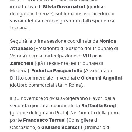
Silvia Governatori
introduttiva di
(giudice
delegata in Firenze), sul tema delle procedure di
sovraindebitamento e gli spunti dall’esperienza
toscana.
Monica
Seguirà la
prima sessione coordinat
a
da
Attanasio
(Presidente di Sezione del Tribunale di
Vittorio
Verona), con la partecipazione di
Zanichelli
(già Presidente del Tribunale di
Federica Pasquariello
Modena),
(Associata di
Giovanni Angelini
Diritto
c
ommerciale in Verona) e
(
dottore
commercialista in Roma).
Il 30 novembre 2019 si svolgeranno i lavori della
Raffaella Brogi
seconda giornata, coordinati da
(giudice delegata in Prato). Nell’ambito della prima
Francesco Terrusi
parte
(Consigliere di
Giuliano Scarselli
Cassazione) e
(Ordinario di