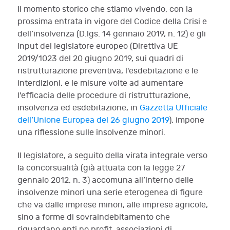
Il momento storico che stiamo vivendo
,
con la
prossima entrata in vigore del Codice della Crisi e
dell’insolvenza (D.lgs. 14 gennaio 2019, n. 12) e gli
input
del legislatore europeo (
Direttiva UE
2019/1023 del 20 giugno 2019
,
sui quadri di
ristrutturazione preventiva, l'esdebitazione e le
interdizioni, e le misure volte ad aumentare
l'efficacia delle procedure di ristrutturazione,
insolvenza ed esdebitazione, in
Gazzetta Ufficiale
dell’Unione Europea del 26 giugno 2019
)
,
impone
una riflessione sulle insolvenze minori.
Il legislatore, a seguito della virata integrale verso
la concorsualità (già attuata con la legge 27
gennaio 2012, n. 3) accomuna all’interno delle
insolvenze minori una serie eterogenea di figure
che va dalle imprese minori, alle imprese agricole,
sino a forme di sovraindebitamento che
riguardano enti no profit, associazioni di