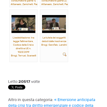
consumatore (parte 1)
consumatore (parte 2)
Attanasio, Zanichelli, Pasquariello, Angelini
Attanasio, Zanichelli, Pasquariello, Angelini
L’esdebitazione: tra
La tutela dei soggetti
legge fallimentare,
deboli dalle insolvenze
Codice della Crisi e
Brogi, Garofalo, Landini
direttiva UE n.
1023/2019
Brogi, Terrusi, Scarselli
20517
Letto
volte
Altro in questa categoria:
« Emersione anticipata
della crisi tra diritto emergenziale e codice della