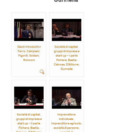
Saluti introduttivi
Società di capitali,
Ferro, Campiani,
gruppi di impresa e
Figorilli, Soldani,
start up - I parte
Ronconi
Fichera, Bastia,
Calvosa, D'Attorre,
Gunnella
Società di capitali,
Imprenditore
gruppi di impresa e
individuale,
start up - II parte
Imprenditore agricolo,
Fichera, Bastia,
società di persone,