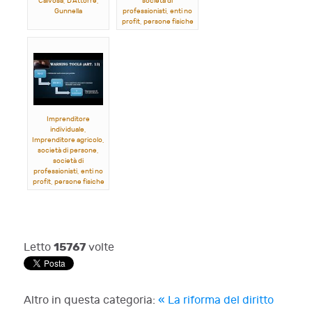
Calvosa, D'Attorre,
società di
Gunnella
professionisti, enti no
profit, persone fisiche
- I parte
Rana, Cavazzoni,
Laudonio, Michelotti,
Orlando
Imprenditore
individuale,
Imprenditore agricolo,
società di persone,
società di
professionisti, enti no
profit, persone fisiche
- II parte
Rana, Cavazzoni,
Laudonio, Michelotti,
Orlando
15767
Letto
volte
Altro in questa categoria:
« La riforma del diritto