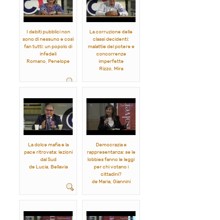
I debiti pubblici non
La corruzione delle
sono di nessuno e così
classi decidenti:
fan tutti: un popolo di
malattie del potere e
infedeli
concorrenze
Romano, Penelope
imperfette
Rizzo, Mira
La dolce mafia e la
Democrazia e
pace ritrovata: lezioni
rappresentanza: se le
dal Sud
lobbies fanno le leggi
de Lucia, Bellavia
per chi votano i
cittadini?
de Maria, Giannini