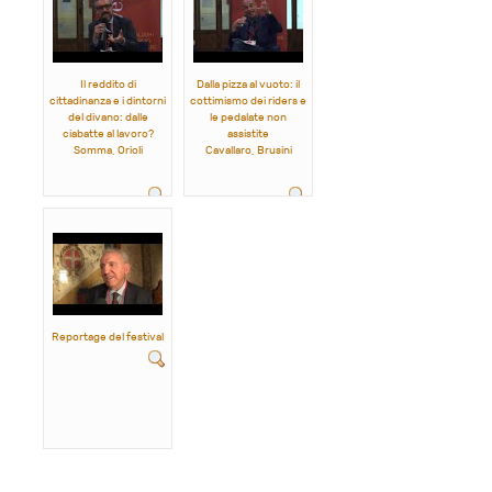
Il reddito di
Dalla pizza al vuoto: il
cittadinanza e i dintorni
cottimismo dei riders e
del divano: dalle
le pedalate non
ciabatte al lavoro?
assistite
Somma, Orioli
Cavallaro, Brusini
Reportage del festival