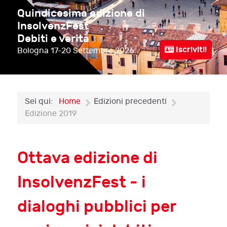
Quindicesima edizione di
InsolvenzFest
Debiti e verità
Iscriviti!
Bologna
17-20 Settembre 2026
Sei qui:
Home
Edizioni precedenti
Edizione 2019
Ottava edizione di
InsolvenzFest - i
dialoghi pubblici per