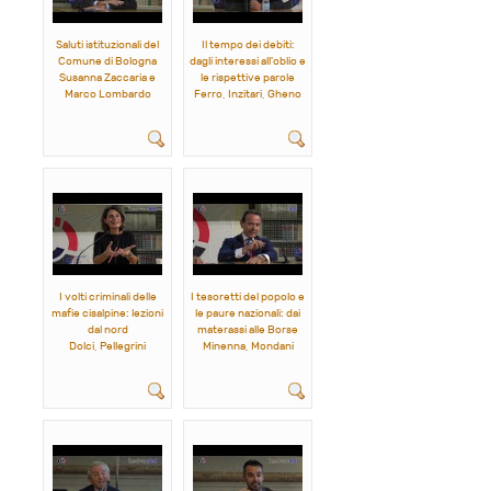
Saluti istituzionali del
Il tempo dei debiti:
Comune di Bologna
dagli interessi all'oblio e
Susanna Zaccaria e
le rispettive parole
Marco Lombardo
Ferro, Inzitari, Gheno
I volti criminali delle
I tesoretti del popolo e
mafie cisalpine: lezioni
le paure nazionali: dai
dal nord
materassi alle Borse
Dolci, Pellegrini
Minenna, Mondani