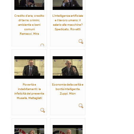
Credito d'aria, credito
L'intelligenza artificiale
di terra: crimini,
e il lavoro umano: il
ambiente e beni
salario alle macchine?
comuni
Spedicato, Rovatti
Ramacci, Mira
Povertà e
Economia della carità e
indebitamenti: le
bontà intelligente
infelicità del presente
Zuppi, Mion
Musella, Maltagliati