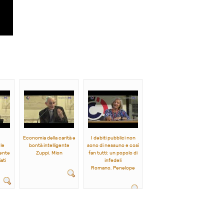
Economia della carità e
I debiti pubblici non
le
bontà intelligente
sono di nessuno e così
sente
Zuppi, Mion
fan tutti: un popolo di
ati
infedeli
Romano, Penelope