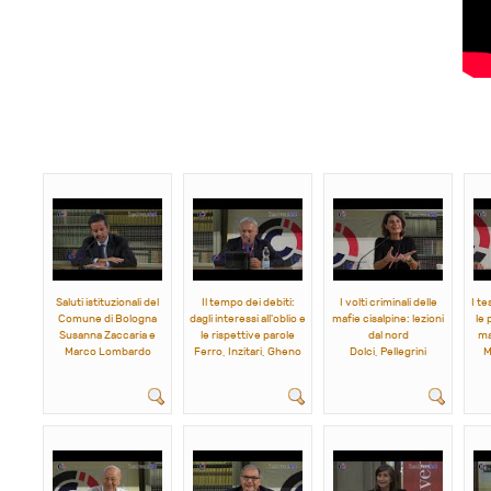
Saluti istituzionali del
Il tempo dei debiti:
I volti criminali delle
I te
Comune di Bologna
dagli interessi all'oblio e
mafie cisalpine: lezioni
le 
Susanna Zaccaria e
le rispettive parole
dal nord
ma
Marco Lombardo
Ferro, Inzitari, Gheno
Dolci, Pellegrini
M