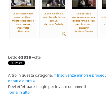
La corruzione delle
La dolce mafia e la
Democrazia e
classi decidenti:
pace ritrovata: lezioni
rappresentanza: se le
citt
malattie del potere e
dal Sud
lobbies fanno le leggi
concorrenze
de Lucia, Bellavia
per chi votano i
c
imperfette
cittadini?
Rizzo, Mira
de Maria, Giannini
63835
Letto
volte
Altro in questa categoria:
« Insolvenze minori e procedu
debiti e diritti »
Devi effettuare il login per inviare commenti
Torna in alto