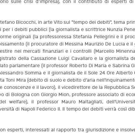
rio sulle crisi d’impresa), con il contributo di esperti di 
Stefano Bicocchi, in arte Vito sul "tempo dei debiti", tema prin
i per i debiti pubblici (la giornalista e scrittrice Nunzia Pen
rme originali (la professoressa Stefania Pellegrini e il pro
bissamento (il procuratore di Messina Maurizio De Lucia e il
nvestire nei mercati finanziari e i controlli (Marcello Mine
magistrato della Cassazione Luigi Cavallaro e la giornalista 
ato parlamentare (il professor Roberto Di Maria e Sabrina Gi
Alessandro Somma e il giornalista de il Sole 24 Ore Alberto Ori
 Toni Mira (debito di suolo e debito d'aria nell'inquinamento 
e conoscenze e il lavoro), il vicedirettore de la Repubblica Se
vo di Bologna con Giorgio Mion, professore associato di econ
 del welfare), il professor Mauro Maltagliati, dell'Univers
rsità di Napoli Federico II. Il tempo dei debiti verrà così d
 non esperti, interessati al rapporto tra giurisdizione e ins