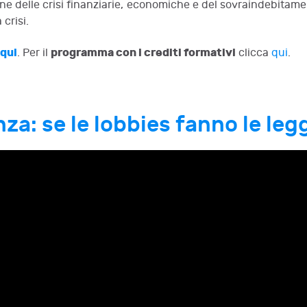
ne delle crisi finanziarie, economiche e del sovraindebitamen
 crisi.
qui
programma con i crediti formativi
. Per il
clicca
qui
.
: se le lobbies fanno le leggi