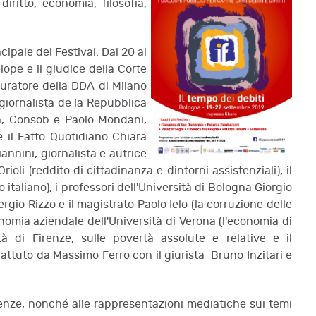
diritto, economia, filosofia,
cipale del Festival. Dal 20 al
elope e il giudice della Corte
curatore della DDA di Milano
 giornalista de la Repubblica
nna, Consob e Paolo Mondani,
de il Fatto Quotidiano Chiara
annini, giornalista e autrice
oli (reddito di cittadinanza e dintorni assistenziali), il
italiano), i professori dell'Università di Bologna Giorgio
rgio Rizzo e il magistrato Paolo Ielo (la corruzione delle
omia aziendale dell'Università di Verona (l'economia di
ità di Firenze, sulle povertà assolute e relative e il
ibattuto da Massimo Ferro con il giurista Bruno Inzitari e
olvenze, nonché alle rappresentazioni mediatiche sui temi