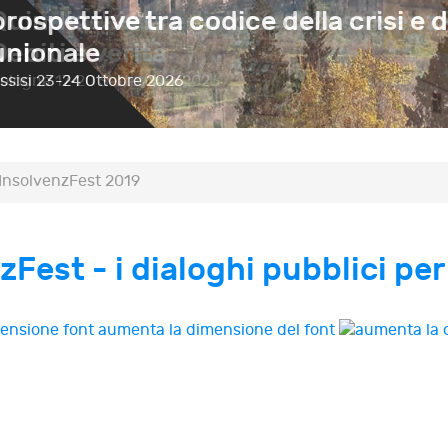
prospettive tra codice della crisi e d
unionale
ssisi
23-24 Ottobre 2026
InsolvenzFest 2019
est - i dialoghi pubblici per c
aumenta la dimensione del font