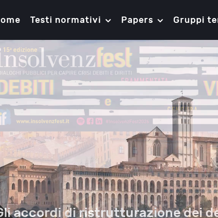
Home
Testi normativi
Papers
Gruppi te
Gli accordi di ristrutturazione dei de