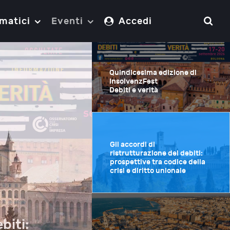
matici
Eventi
Accedi
Quindicesima edizione di
InsolvenzFest
Debiti e verità
Gli accordi di
ristrutturazione dei debiti:
prospettive tra codice della
crisi e diritto unionale
biti: