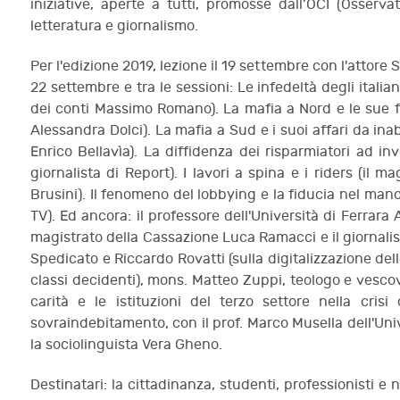
iniziative, aperte a tutti, promosse dall’OCI (Osservato
letteratura e giornalismo.
Per l'edizione 2019, lezione il 19 settembre con l'attore 
22 settembre e tra le sessioni: Le infedeltà degli italian
dei conti Massimo Romano). La mafia a Nord e le sue fo
Alessandra Dolci). La mafia a Sud e i suoi affari da ina
Enrico Bellavìa). La diffidenza dei risparmiatori ad i
giornalista di Report). I lavori a spina e i riders (il 
Brusini). Il fenomeno del lobbying e la fiducia nel mand
TV). Ed ancora: il professore dell'Università di Ferrara 
magistrato della Cassazione Luca Ramacci e il giornalista
Spedicato e Riccardo Rovatti (sulla digitalizzazione dell
classi decidenti), mons. Matteo Zuppi, teologo e vesco
carità e le istituzioni del terzo settore nella crisi
sovraindebitamento, con il prof. Marco Musella dell'Unive
la sociolinguista Vera Gheno.
Destinatari: la cittadinanza, studenti, professionisti e