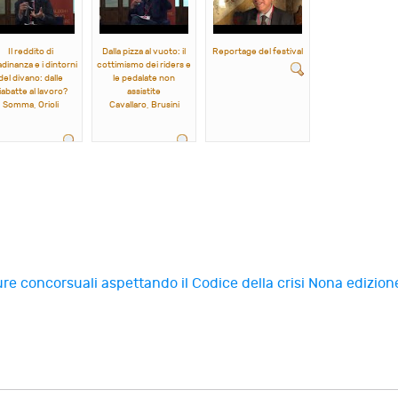
Il reddito di
Dalla pizza al vuoto: il
Reportage del festival
adinanza e i dintorni
cottimismo dei riders e
del divano: dalle
le pedalate non
iabatte al lavoro?
assistite
Somma, Orioli
Cavallaro, Brusini
re concorsuali aspettando il Codice della crisi
Nona edizione 