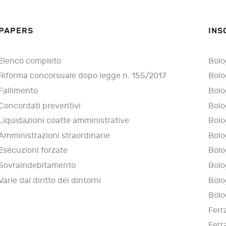
PAPERS
INS
Elenco completo
Bolo
Riforma concorsuale dopo legge n. 155/2017
Bolo
Fallimento
Bolo
Concordati preventivi
Bolo
Liquidazioni coatte amministrative
Bolo
Amministrazioni straordinarie
Bolo
Esecuzioni forzate
Bolo
Sovraindebitamento
Bolo
Varie dal diritto dei dintorni
Bolo
Bolo
Ferr
Ferr