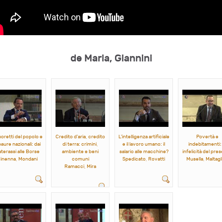
de Maria, Giannini
soretti del popolo e
Credito d'aria, credito
L'intelligenza artificiale
Povertà e
paure nazionali: dai
di terra: crimini,
e il lavoro umano: il
indebitamenti: 
terassi alle Borse
ambiente e beni
salario alle macchine?
infelicità del pre
inenna, Mondani
comuni
Spedicato, Rovatti
Musella, Maltagli
Ramacci, Mira