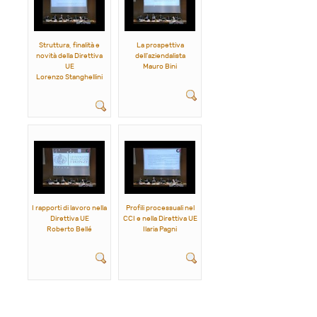
Struttura, finalità e
La prospettiva
novità della Direttiva
dell'aziendalista
UE
Mauro Bini
Lorenzo Stanghellini
I rapporti di lavoro nella
Profili processuali nel
Direttiva UE
CCI e nella Direttiva UE
Roberto Bellé
Ilaria Pagni