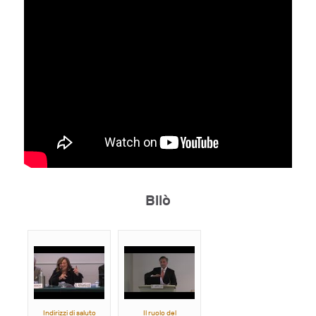
Bilò
Indirizzi di saluto
Il ruolo del