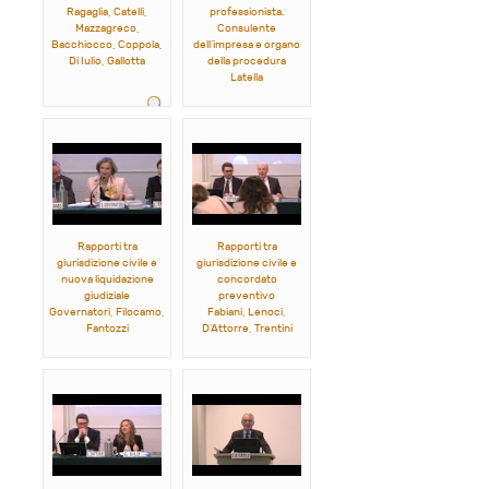
Ragaglia, Catelli,
professionista.
Mazzagreco,
Consulente
Bacchiocco, Coppola,
dell’impresa e organo
Di Iulio, Gallotta
della procedura
Latella
Rapporti tra
Rapporti tra
giurisdizione civile e
giurisdizione civile e
nuova liquidazione
concordato
giudiziale
preventivo
Governatori, Filocamo,
Fabiani, Lenoci,
Fantozzi
D’Attorre, Trentini