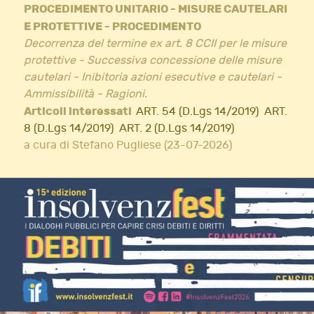
PROCEDIMENTO UNITARIO - MISURE CAUTELARI
E PROTETTIVE - PROCEDIMENTO
Decorrenza del termine ex art. 8 CCII per le misure
protettive - Successiva concessione delle misure
cautelari - Inibitoria azioni esecutive e cautelari -
Ammissibilità - Ragioni.
Articoli interessati
ART. 54 (D.Lgs 14/2019)
ART.
8 (D.Lgs 14/2019)
ART. 2 (D.Lgs 14/2019)
a cura di Stefano Pugliese (23-07-2026)