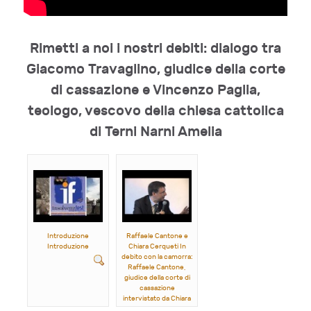
Rimetti a noi i nostri debiti: dialogo tra
Giacomo Travaglino, giudice della corte
di cassazione e Vincenzo Paglia,
teologo, vescovo della chiesa cattolica
di Terni Narni Amelia
Introduzione
Raffaele Cantone e
Introduzione
Chiara Cerqueti In
debito con la camorra:
Raffaele Cantone,
giudice della corte di
cassazione
intervistato da Chiara
Cerqueti, giornalista,