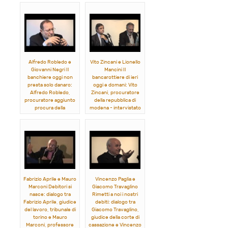
skytg24
Alfredo Robledo e
Vito Zincani e Lionello
Giovanni Negri Il
Mancini Il
banchiere oggi non
bancarottiere di ieri
presta solo danaro:
oggi e domani: Vito
Alfredo Robledo,
Zincani, procuratore
procuratore aggiunto
della repubblica di
procura della
modena - intervistato
repubblica di Milano
da Lionello Mancini,
intervistato da
giornalista, il sole 24
Giovanni Negri,
ore
giornalista, il sole 24
ore
Fabrizio Aprile e Mauro
Vincenzo Paglia e
Marconi Debitori si
Giacomo Travaglino
nasce: dialogo tra
Rimetti a noi i nostri
Fabrizio Aprile, giudice
debiti: dialogo tra
del lavoro, tribunale di
Giacomo Travaglino,
torino e Mauro
giudice della corte di
Marconi, professore
cassazione e Vincenzo