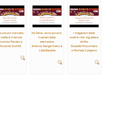
o a buon mercato:
Ho fame, sono povero:
I magazzini delle
a mafia è in tavola
il racket delle
nostre vite: big data e
incenzo Pacileo e
elemosine
diritto
Riccardo Quintili
Antonio Sangermano e
Giusella Finocchiaro
Lidia Baratta
e Michele Colajanni