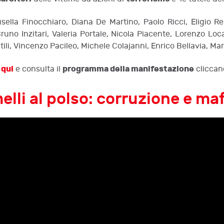
iusella Finocchiaro, Diana De Martino, Paolo Ricci, Eligio
no Inzitari, Valeria Portale, Nicola Piacente, Lorenzo Locat
ili, Vincenzo Pacileo, Michele Colajanni, Enrico Bellavia, Ma
qui
programma della manifestazione
o
e consulta il
clicca
elli al polso: corruzione e maf