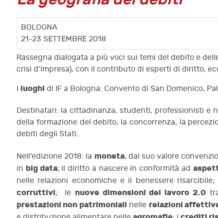
BOLOGNA
21-23 SETTEMBRE 2018
Rassegna dialogata a più voci sui temi del debito e dell
crisi d’impresa), con il contributo di esperti di diritto, e
luoghi
I
di IF a Bologna: Convento di San Domenico, Pal
Destinatari: la cittadinanza, studenti, professionisti e
della formazione del debito, la concorrenza, la percezio
debiti degli Stati.
moneta
Nell'edizione 2018: la
, dal suo valore convenzi
big data
aspett
in
; il diritto a nascere in conformità ad
nelle relazioni economiche e il benessere risarcibile; 
corruttivi
nuove dimensioni del lavoro 2.0
; le
tra
prestazioni non patrimoniali
relazioni affettiv
nelle
agromafie
crediti ri
e distribuzione alimentare nelle
; i