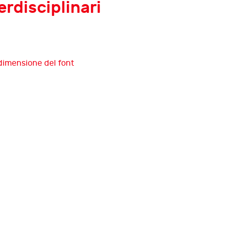
erdisciplinari
Tredicesima edizione di
InsolvenzFest
Debiti e memoria
Dodicesima edizione di
InsolvenzFest
Debiti e futuro