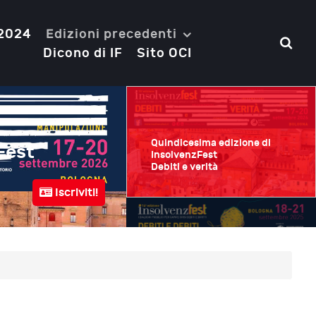
 2024
Edizioni precedenti
Dicono di IF
Sito OCI
Quindicesima edizione di
Fest
Quattordicesima e
InsolvenzFest
Debiti e verità
Debiti e debiti
Iscriviti!
Bologna
18-21 Settembre 2025
Quattordicesima edizione di
InsolvenzFest
Debiti e debiti