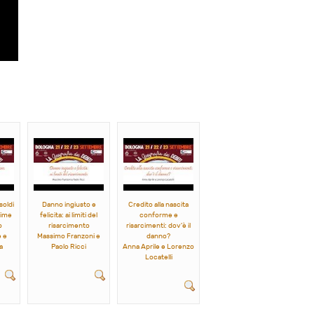
soldi
Danno ingiusto e
Credito alla nascita
time
felicita: ai limiti del
conforme e
o
risarcimento
risarcimenti: dov'è il
e e
Massimo Franzoni e
danno?
a
Paolo Ricci
Anna Aprile e Lorenzo
Locatelli