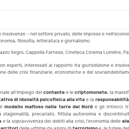
e insolvenze – nel settore privato, delle imprese e nell’econ
conomia, filosofia, letteratura e giornalismo.
azzo Segni, Cappella Farnese, Cineteca Cinema Lumière, Pal
 non esperti, interessati al rapporto tra giurisdizione e ins
ne delle crisi finanziarie, economiche e del sovraindebitame
contante
criptomonete
onale all’impiego del
e le
; la massi
ative di idoneità psicofisica alla vita
responsabilità
e la
modello mafioso nelle terre del Nord
il
e gli intrecci t
 stagionalità, precariato, fittizia autonomia e discontinuit
e
el
e la sopravvivenza dei debiti alla crisi; l’economia delle
sarcitori
terrorismo
delle vittime da azioni di
e le tutele de