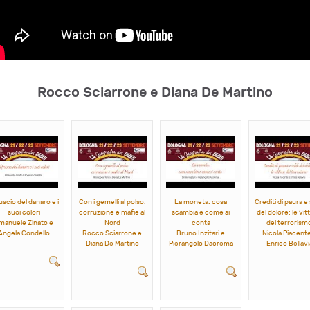
Rocco Sciarrone e Diana De Martino
ruscio del danaro e i
Con i gemelli al polso:
La moneta: cosa
Crediti di paura e 
suoi colori
corruzione e mafie al
scambia e come si
del dolore: le vit
manuele Zinato e
Nord
conta
del terrorism
Angela Condello
Rocco Sciarrone e
Bruno Inzitari e
Nicola Piacent
Diana De Martino
Pierangelo Dacrema
Enrico Bellavi