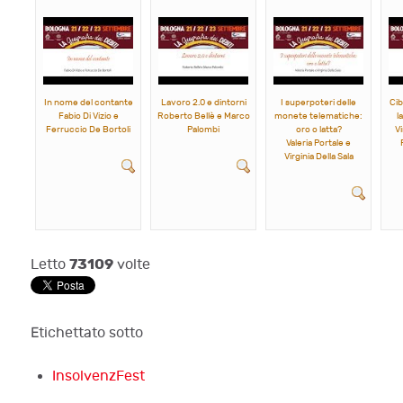
In nome del contante
Lavoro 2.0 e dintorni
I superpoteri delle
Cib
Fabio Di Vizio e
Roberto Bellè e Marco
monete telematiche:
l
Ferruccio De Bortoli
Palombi
oro o latta?
V
Valeria Portale e
Virginia Della Sala
73109
Letto
volte
Etichettato sotto
InsolvenzFest