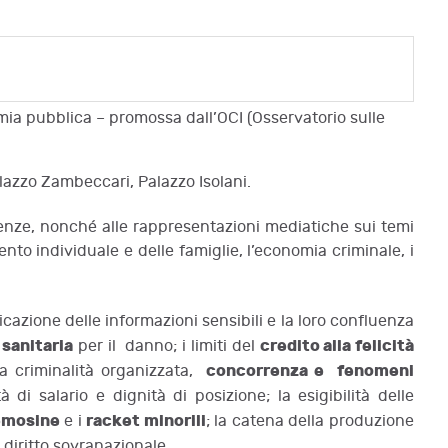
omia pubblica – promossa dall’OCI (Osservatorio sulle
azzo Zambeccari, Palazzo Isolani.
olvenze, nonché alle rappresentazioni mediatiche sui temi
nto individuale e delle famiglie, l’economia criminale, i
ficazione delle informazioni sensibili e la loro confluenza
 sanitaria
credito alla felicità
per il danno; i limiti del
concorrenza e fenomeni
ra criminalità organizzata,
à di salario e dignità di posizione; la esigibilità delle
emosine
racket minorili
e i
; la catena della produzione
l diritto sovranazionale.