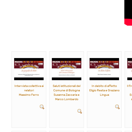
Intervista collettiva ai
Saluti istituzionali del
In debito di affetto
Il f
relatori
Comune di Bologna
Eligio Resta e Graziano
Massimo Ferro
Susanna Zaccaria e
Lingua
E
Marco Lombardo