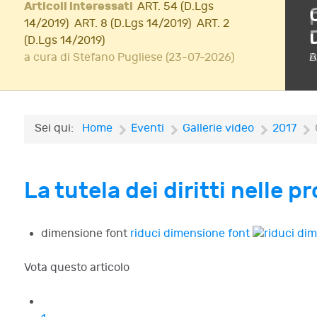
Articoli interessati
ART. 54 (D.Lgs
ione di InsolvenzFest
14/2019)
ART. 8 (D.Lgs 14/2019)
ART. 2
(D.Lgs 14/2019)
Iscriviti!
a cura di Stefano Pugliese (23-07-2026)
A
Sei qui:
Home
Eventi
Gallerie video
2017
La tutela dei diritti nelle p
dimensione font
riduci dimensione font
Vota questo articolo