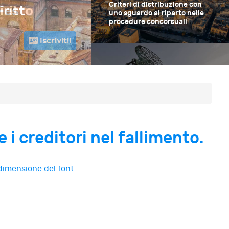
Criteri di distribuzione con
iritto
Criteri di distrib
uno sguardo al riparto nelle
procedure concorsuali
riparto nelle proc
Bari
26-27 Giugno 2026
Il concordato minore e la
liquidazione controllata
e i creditori nel fallimento.