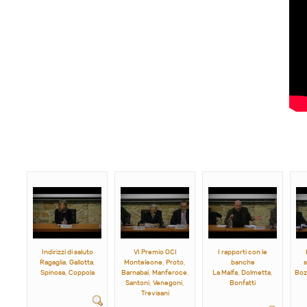
Indirizzi di saluto
VI Premio OCI
I rapporti con le
Ragaglia, Gallotta,
Monteleone, Proto,
banche
s
Spinosa, Coppola
Barnabai, Manferoce,
La Malfa, Dolmetta,
Boz
Santoni, Venegoni,
Bonfatti
Trevisani