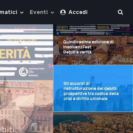
matici
Eventi
Accedi
Quindicesima edizione di
InsolvenzFest
Debiti e verità
Gli accordi di
ristrutturazione dei debiti:
prospettive tra codice della
crisi e diritto unionale
biti: