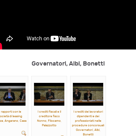
Governatori, Albi, Bonetti
I rapporti con le
I crediti fiscali e il
I crediti dei lavoratori
ocietà di leasing
creditore fisco
dipendenti e dei
za, Angarano, Casa
Nonno, Filocamo,
professionisti nelle
Palazzotto
procedure concorsuali
Governatori, Albi,
Bonetti