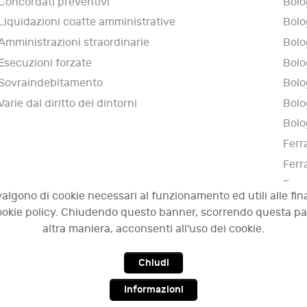
Concordati preventivi
Bolo
Liquidazioni coatte amministrative
Bolo
Amministrazioni straordinarie
Bolo
Esecuzioni forzate
Bolo
Sovraindebitamento
Bolo
Varie dal diritto dei dintorni
Bolo
Bolo
Ferr
Ferr
Ferr
valgono di cookie necessari al funzionamento ed utili alle fina
Narn
 cookie policy. Chiudendo questo banner, scorrendo questa p
altra maniera, acconsenti all'uso dei cookie.
Chiudi
009 - 2026 OCI - Osservatorio sulle crisi d'impresa. Tutti i diri
Informazioni