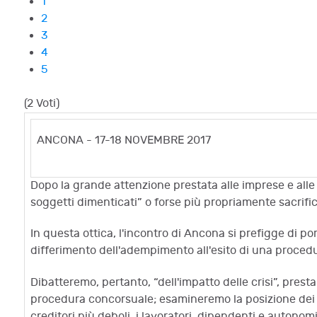
1
2
3
4
5
(2 Voti)
ANCONA - 17-18 NOVEMBRE 2017
Dopo la grande attenzione prestata alle imprese e alle fa
soggetti dimenticati” o forse più propriamente sacrific
In questa ottica, l'incontro di Ancona si prefigge di porr
differimento dell'adempimento all'esito di una procedu
Dibatteremo, pertanto, “dell'impatto delle crisi”, prestan
procedura concorsuale; esamineremo la posizione dei cred
creditori più deboli, i lavoratori, dipendenti e autonom