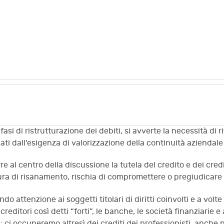
si di ristrutturazione dei debiti, si avverte la necessità di rif
ati dall'esigenza di valorizzazione della continuità aziendal
e al centro della discussione la tutela del credito e dei credito
ra di risanamento, rischia di compromettere o pregiudicare l
do attenzione ai soggetti titolari di diritti coinvolti e a volt
itori così detti “forti”, le banche, le società finanziarie e
i; ci occuperemo altresì dei crediti dei professionisti, anche 