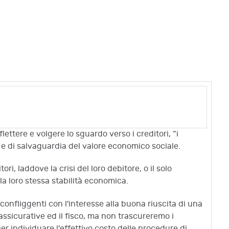
lettere e volgere lo sguardo verso i creditori, “i
e e di salvaguardia del valore economico sociale.
ri, laddove la crisi del loro debitore, o il solo
a loro stessa stabilità economica.
e confliggenti con l'interesse alla buona riuscita di una
 assicurative ed il fisco, ma non trascureremo i
per individuare l'effettivo costo delle procedure di