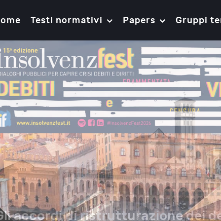
Home
Testi normativi
Papers
Gruppi te
Gli accordi di ristrutturazione dei de