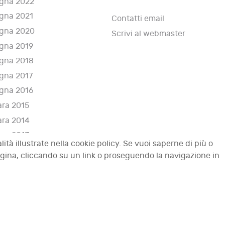
gna 2022
gna 2021
Contatti email
gna 2020
Scrivi al webmaster
gna 2019
gna 2018
gna 2017
gna 2016
ara 2015
ara 2014
ara 2013
lità illustrate nella cookie policy. Se vuoi saperne di più o
i 2012
agina, cliccando su un link o proseguendo la navigazione in
tti riservati.
Top