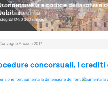
prospettive tra codice della crisi e d
unionale
ssisi
23-24 Ottobre 2026
Convegno Ancona 2017
rocedure concorsuali. I crediti 
aumenta la dimensione del font