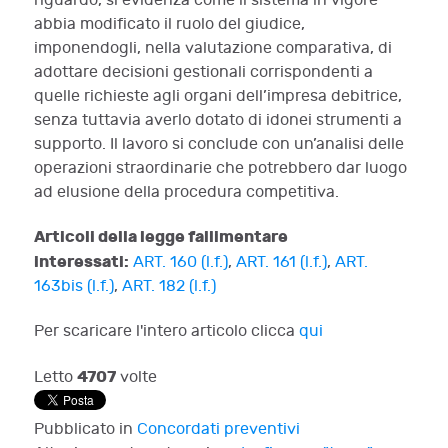
riguardo, si evidenza come il sistema in vigore
abbia modificato il ruolo del giudice,
imponendogli, nella valutazione comparativa, di
adottare decisioni gestionali corrispondenti a
quelle richieste agli organi dell’impresa debitrice,
senza tuttavia averlo dotato di idonei strumenti a
supporto. Il lavoro si conclude con un’analisi delle
operazioni straordinarie che potrebbero dar luogo
ad elusione della procedura competitiva.
Articoli della legge fallimentare
interessati:
ART. 160 (l.f.)
,
ART. 161 (l.f.)
,
ART.
163bis (l.f.)
,
ART. 182 (l.f.)
Per scaricare l'intero articolo clicca
qui
4707
Letto
volte
Pubblicato in
Concordati preventivi