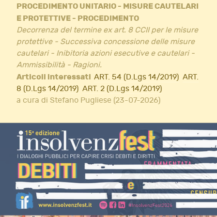
PROCEDIMENTO UNITARIO - MISURE CAUTELARI
E PROTETTIVE - PROCEDIMENTO
Decorrenza del termine ex art. 8 CCII per le misure
protettive - Successiva concessione delle misure
cautelari - Inibitoria azioni esecutive e cautelari -
Ammissibilità - Ragioni.
Articoli interessati
ART. 54 (D.Lgs 14/2019)
ART.
8 (D.Lgs 14/2019)
ART. 2 (D.Lgs 14/2019)
a cura di Stefano Pugliese (23-07-2026)