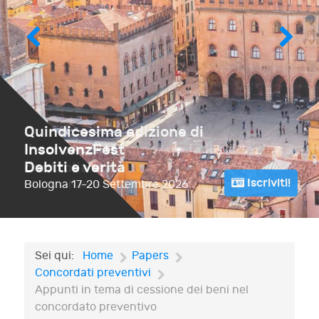
Quindicesima edizione di
Il concordato minore e la liquidazione
InsolvenzFest
controllata
Debiti e verità
Iscriviti!
Giardini Naxos (ME)
Bologna
17-20 Settembre 2026
17 Aprile 2026
Sei qui:
Home
Papers
Concordati preventivi
Appunti in tema di cessione dei beni nel
concordato preventivo