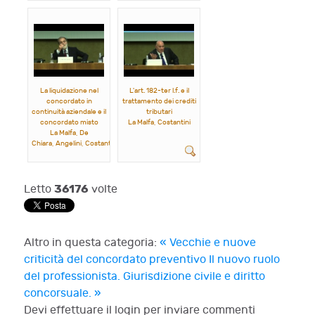
La liquidazione nel
L'art. 182-ter l.f. e il
concordato in
trattamento dei crediti
continuità aziendale e il
tributari
concordato misto
La Malfa, Costantini
La Malfa, De
Chiara, Angelini, Costantini
36176
Letto
volte
Altro in questa categoria:
« Vecchie e nuove
criticità del concordato preventivo
Il nuovo ruolo
del professionista. Giurisdizione civile e diritto
concorsuale. »
Devi effettuare il login per inviare commenti