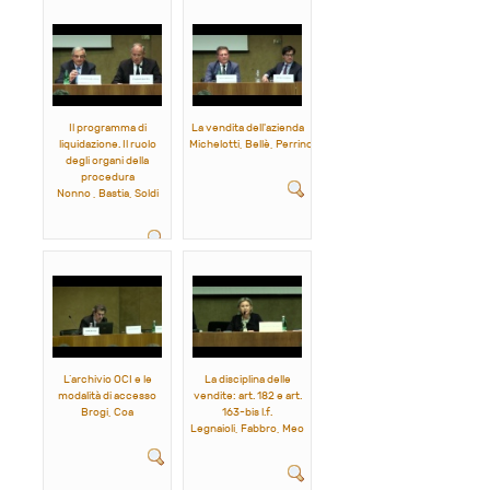
Il programma di
La vendita dell'azienda
liquidazione. Il ruolo
Michelotti, Bellè, Perrino
degli organi della
procedura
Nonno , Bastia, Soldi
L’archivio OCI e le
La disciplina delle
modalità di accesso
vendite: art. 182 e art.
Brogi, Coa
163-bis l.f.
Legnaioli, Fabbro, Meo