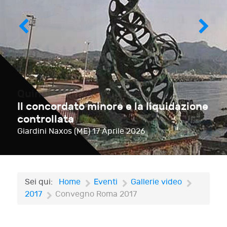
Il concordato minore e la liquidazione
controllata
Giardini Naxos (ME)
17 Aprile 2026
Sei qui:
Home
Eventi
Gallerie video
2017
Convegno Roma 2017