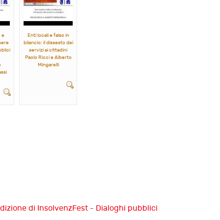
 e
Enti locali e falso in
nere
bilancio: il dissesto dei
blici
servizi ai cittadini
Paolo Ricci e Alberto
e
Mingarelli
ssi
dizione di InsolvenzFest - Dialoghi pubblici