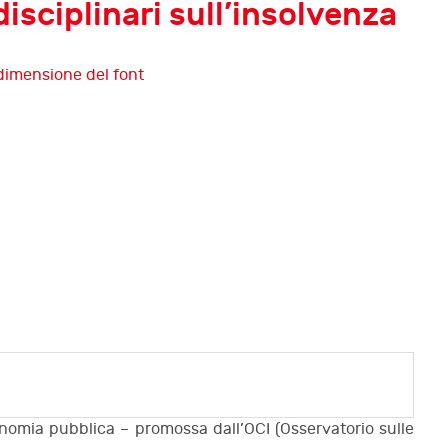
isciplinari sull’insolvenza
Tredicesima edizione di
InsolvenzFest
Debiti e memoria
Dodicesima edizione di
InsolvenzFest
Debiti e futuro
conomia pubblica – promossa dall’OCI (Osservatorio sulle