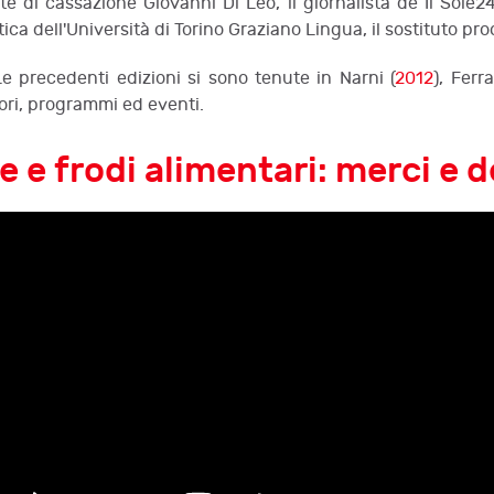
e di cassazione Giovanni Di Leo, il giornalista de Il Sole2
etica dell'Università di Torino Graziano Lingua, il sostituto pr
e precedenti edizioni si sono tenute in Narni (
2012
), Ferra
atori, programmi ed eventi.
e e frodi alimentari: merci e d