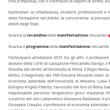
crisi d’impresa), con il contributo di esperti di diritto, e
Destinatari: la cittadinanza, studenti, professionisti e
della formazione del debito, la concorrenza, la percezio
debiti degli Stati.
locandina
manifestazione
q
Scarica la
della
cliccando
programma
manifestazione
Scarica il
della
cliccando
Partecipano all'edizione 2017, tra gli altri, il professor
sezione della Corte di cassazione Piercamillo Davigo, il
filosofia del diritto all'Università di Roma 3 Eligio Rest
Bettio, il magistrato del TAR Toscana Riccardo Giani, la 
economia aziendale dell'Università di Messina Luisa Pu
Bologna Angelo Paletta, l'avvocato del foro di Roma Gabr
responsabile percorso terapeutico gioco d'azzardo ASL
curatrice del sito Ladynomics Giovanna Badalassi, il pro
Giuseppe Creazzo, il professore di economia aziendale del