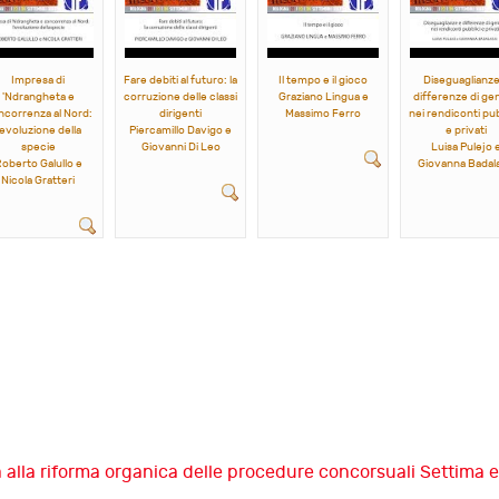
Impresa di
Fare debiti al futuro: la
Il tempo e il gioco
Diseguaglianze
'Ndrangheta e
corruzione delle classi
Graziano Lingua e
differenze di ge
ncorrenza al Nord:
dirigenti
Massimo Ferro
nei rendiconti pub
'evoluzione della
Piercamillo Davigo e
e privati
specie
Giovanni Di Leo
Luisa Pulejo 
oberto Galullo e
Giovanna Badala
Nicola Gratteri
a alla riforma organica delle procedure concorsuali
Settima e