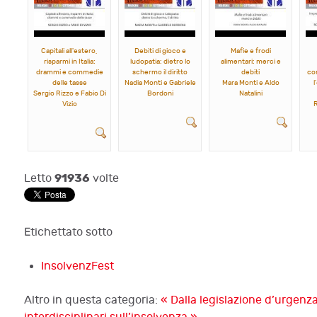
Capitali all'estero,
Debiti di gioco e
Mafie e frodi
risparmi in Italia:
ludopatia: dietro lo
alimentari: merci e
drammi e commedie
schermo il diritto
debiti
co
delle tasse
Nadia Monti e Gabriele
Mara Monti e Aldo
l
Sergio Rizzo e Fabio Di
Bordoni
Natalini
Vizio
R
91936
Letto
volte
Etichettato sotto
InsolvenzFest
Altro in questa categoria:
« Dalla legislazione d’urgenz