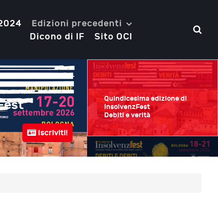
 2024
Edizioni precedenti
Dicono di IF
Sito OCI
Quindicesima edizione di
Fest
Quattordicesima e
InsolvenzFest
Debiti e verità
Debiti e debiti
Iscriviti!
Bologna
18-21 Settembre 2025
Quattordicesima edizione di
InsolvenzFest
Debiti e debiti