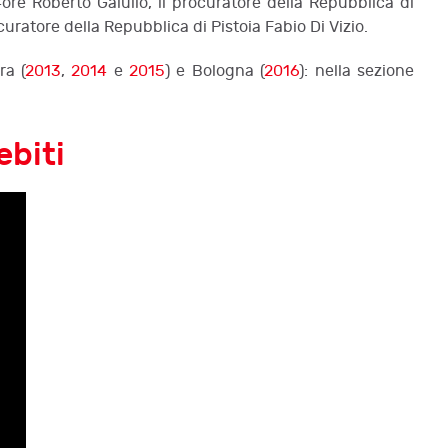
4ore Roberto Galullo, il procuratore della Repubblica di
ocuratore della Repubblica di Pistoia Fabio Di Vizio.
ra (
2013
,
2014
e
2015
) e Bologna (
2016
): nella sezione
ebiti