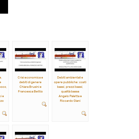
e,
Crisi economica e
Debiti ambientali e
e
debiti di genere
opere pubbliche: costi
poco,
Chiara Brusini e
bassi, prezzi bassi,
Francesca Bettio
qualità bassa
i e
Angelo Paletta e
zzo
Riccardo Giani