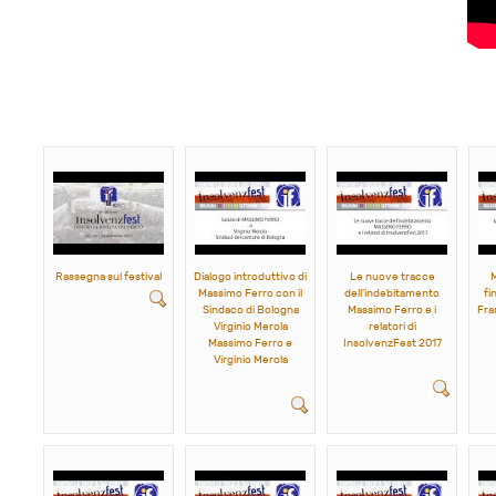
Rassegna sul festival
Dialogo introduttivo di
Le nuove tracce
M
Massimo Ferro con il
dell'indebitamento
fi
Sindaco di Bologna
Massimo Ferro e i
Fra
Virginio Merola
relatori di
Massimo Ferro e
InsolvenzFest 2017
Virginio Merola