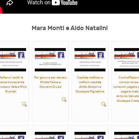
Mara Monti e Aldo Natalini
etterci i soldi: la
Per gioco e per denaro
Capitale mafioso e
Contraffazion
nanza incosciente
Mirella Felice e
mafia in capitale
concorrenza 
ncesco Vella e Rino
Giovanni Di Leo
Attilio Bolzoni e
consumi: pagare 
Rumiati
Giuseppe Pignatone
pagare male
Antonio Selvatic
Giuseppe Crea