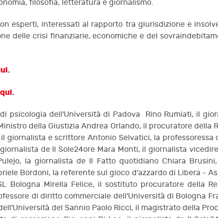
conomia, filosofia, letteratura e giornalismo.
 non esperti, interessati al rapporto tra giurisdizione e ins
ne delle crisi finanziarie, economiche e del sovraindebitame
ui
.
qui
.
e di psicologia dell'Università di Padova Rino Rumiati, il gio
 Ministro della Giustizia Andrea Orlando, il procuratore dell
a, il giornalista e scrittore Antonio Selvatici, la professores
giornalista de Il Sole24ore Mara Monti, il giornalista vicedi
lejo, la giornalista de Il Fatto quotidiano Chiara Brusini,
iele Bordoni, la referente sul gioco d'azzardo di Libera - A
 Bologna Mirella Felice, il sostituto procuratore della Rep
fessore di diritto commerciale dell'Università di Bologna Fr
l'Università del Sannio Paolo Ricci, il magistrato della Procu