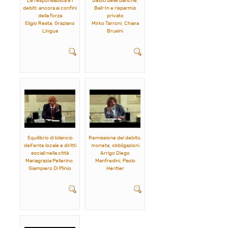
Le responsabilità e i
Debiti delle banche,
debiti: ancora ai confini
Bail-In e risparmio
della forza
privato
Eligio Resta, Graziano
Mirko Tarroni,
Chiara
Lingua
Brusini
Equilibrio di bilancio
Remissione del debito,
dell'ente locale e diritti
moneta, obbligazioni
sociali nella città
Arrigo Diego
Mariagrazia Pellerino,
Manfredini, Paolo
Giampiero Di Plinio
Heritier