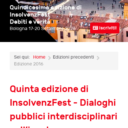
Quindicesima edizione di
InsolvenzFest
Debiti e verità
Iscriviti!
Bologna
17-20 Settembre 2026
Sei qui:
Home
Edizioni precedenti
Edizione 2016
Quinta edizione di
InsolvenzFest - Dialoghi
pubblici interdisciplinari