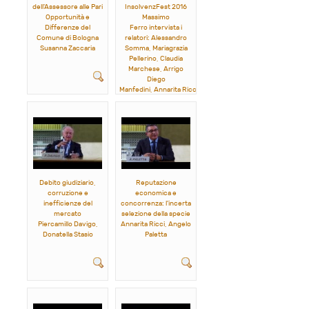
dell'Assessore alle Pari
InsolvenzFest 2016
Opportunità e
Massimo
Differenze del
Ferro
intervista i
Comune di Bologna
relatori: Alessandro
Susanna Zaccaria
Somma, Mariagrazia
Pellerino, Claudia
Marchese, Arrigo
Diego
Manfedini, Annarita Ricci,
Mirko Tarroni, Mario La
Torre, Chiara Brusini,
Roberto Coizet,
Pasquale
Fimiani,
Antonio Maruccia,
Roberto Scarpinato,
Piercamillo Davigo,
Donatella Stasio
Debito giudiziario,
Reputazione
corruzione e
economica e
inefficienze del
concorrenza: l'incerta
mercato
selezione della specie
Piercamillo Davigo,
Annarita Ricci, Angelo
Donatella Stasio
Paletta