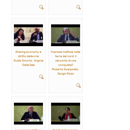
Sharing economy e
Imprese mafiose nelle
diritto della crisi
terre del nord: il
Guido Smorto, Virginia
racconto di una
Della Sala
conquista?
Roberto Scarpinato,
Sergio Rizzo