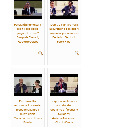
Passività ambientali e
Debiti e capitale nella
debito ecologico:
misurazione dei saperi:
pagare il futuro?
la scuola, per esempio
Pasquale Fimiani,
Federico Bertoni,
Roberto Coizet
Paolo Ricci
Microcredito,
Imprese mafiose in
economia informale,
mano allo stato:
piccolo sviluppo e
gestione efficiente e
nuovi debiti
fallimenti
Mario La Torre, Chiara
Antonio Maruccia,
Brusini
Giorgio Costa